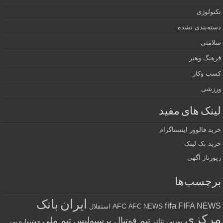
تکنولوژی
دسته‌بندی نشده
سلامتی
فرهنگ وهنر
کسب وکار
ورزشی
لینک های مفید
خرید فالوور اینستاگرام
خرید بک لینک
رپورتاژ آگهی
برچسب‌ها
ایران
بانک
fifa
FIFA NEWS
AFC
AFC NEWS
استقلال
مرکزی
تیم فوتبال پرسپولیس
تیم ملی
تئاتر
بورس
جشنواره بین