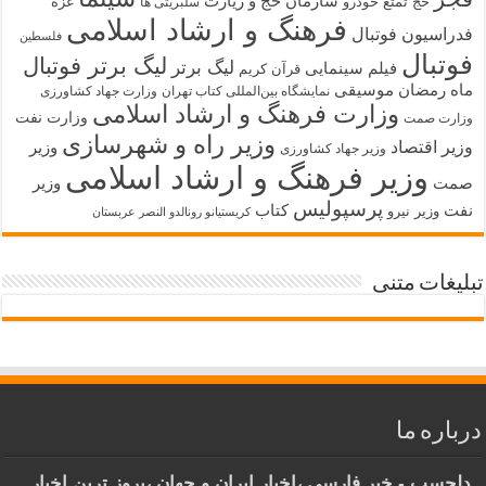
سازمان حج و زیارت
حج تمتع
خودرو
غزه
سلبریتی ها
فرهنگ و ارشاد اسلامی
فدراسیون فوتبال
فلسطین
فوتبال
لیگ برتر فوتبال
لیگ برتر
فیلم سینمایی
قرآن کریم
ماه رمضان
موسیقی
نمایشگاه بین‌المللی کتاب تهران
وزارت جهاد کشاورزی
وزارت فرهنگ و ارشاد اسلامی
وزارت نفت
وزارت صمت
وزیر راه و شهرسازی
وزیر اقتصاد
وزیر
وزیر جهاد کشاورزی
وزیر فرهنگ و ارشاد اسلامی
صمت
وزیر
پرسپولیس
نفت
کتاب
وزیر نیرو
کریستیانو رونالدو النصر عربستان
تبلیغات متنی
درباره ما
دلچسب - خبر فارسی ،اخبار ایران و جهان ،بروز ترین اخبار