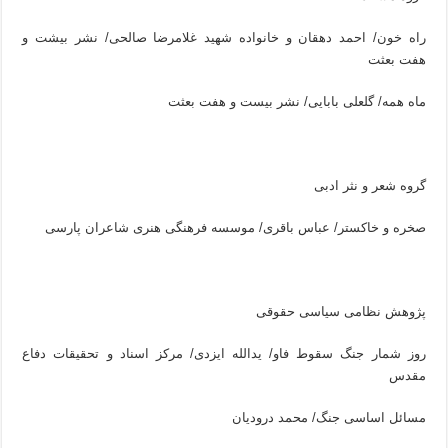
راه خون/ احمد دهقان و خانواده شهید غلامرضا صالحی/ نشر بیشت و
هفت بعثت
ماه همه/ گلعلی بابایی/ نشر بیست و هفت بعثت
گروه شعر و نثر ادبی
صخره و خاکستر/ عباس باقری/ موسسه فرهنگی هنری شاعران پارسی
پژوهش نظامی سیاسی حقوقی
روز شمار جنگ سقوط فاو/ یدالله ایزدی/ مرکز اسناد و تحقیقات دفاع
مقدس
مسائل اساسی جنگ/ محمد درودیان