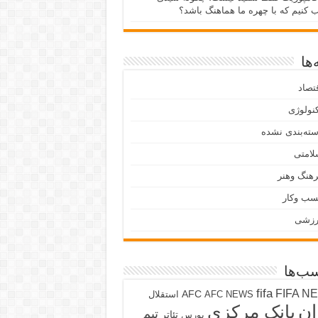
ب کنیم که با چهره ما هماهنگ باشد؟
ها
تصاد
نولوژی
ته‌بندی نشده
لامتی
هنگ وهنر
سب وکار
رزشی
ب‌ها
fifa
FIFA N
AFC
AFC NEWS
استقلال
ان
بانک مرکزی
تیم
تئاتر
بورس