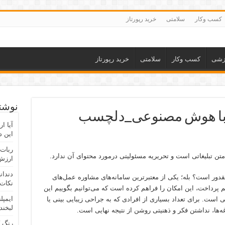
کسب وکار
سلامتی
خرید رپورتاز
زشی
کسب وکار
سلامتی
خرید رپورتاز
نوشته
ی با هوش مصنوعی_دلچسب
آیا ا
این د
ربات 
ن تبلیغاتی است و تحریریه مسئولیتی درمورد محتوای آن ندارد.
ارزش 
دندان
دور است؟ بله؛ یکی از معتبرترین سامانه‌های مشاوره عمل‌های
نکات 
هیم پرداخت، این امکان را فراهم کرده است که می‌توانیم بگوییم این
ایمپل
ست. برای تعداد بسیاری از افرادی که به جراحی زیبایی بینی یا
لبخند
غه‌ها، نداشتن فکر و ذهنیتی روشن از نتیجه نهایی است.
رنگ 