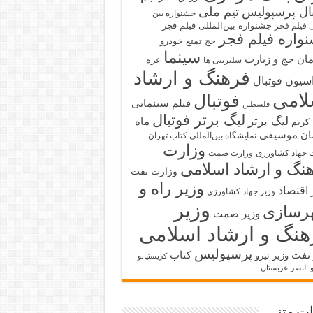
بال پرسپولیس
تیم ملی
جشنواره بین
جشنواره بین‌المللی فیلم فجر
ی فیلم فجر
واره فیلم فجر
حج تمتع
خودرو
سینما
ان حج و زیارت
غزه
سلبریتی ها
فرهنگ و ارشاد
سیون فوتبال
لامی
فوتبال
فیلم سینمایی
فلسطین
لیگ برتر فوتبال
لیگ برتر
ماه
کریم
ان
موسیقی
نمایشگاه بین‌المللی کتاب تهران
وزارت
 جهاد کشاورزی
وزارت صمت
نگ و ارشاد اسلامی
وزارت نفت
وزیر راه و
 اقتصاد
وزیر جهاد کشاورزی
وزیر
رسازی
وزیر صمت
هنگ و ارشاد اسلامی
پرسپولیس
 نفت
کتاب
وزیر نیرو
کریستیانو
و النصر عربستان