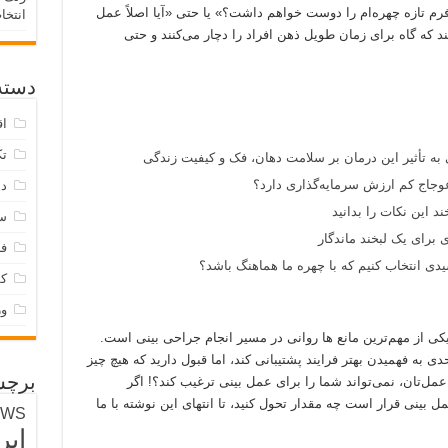
 فرم تازه چهره‌ام را دوست خواهم داشت؟» یا حتی «آیا اصلاً عمل
انتخا
که گاه برای زمان طویل ذهن افراد را دچار می‌کنند و حتی
دسته‌
اق
تک
 به تأثیر این درمان بر سلامت دهان، فک و کیفیت زندگی
وجاج کم ارزش سرمایه‌گذاری دارد؟
دس
د این نکات را بدانید
س
 برای یک لبخند ماندگار
فر
ی انتخاب کنیم که با چهره ما هماهنگ باشد؟
ک
و
کی از مهم‌ترین مانع ها روانی در مسیر انجام جراحی بینی است.
 به فهمیدن بهتر فرایند پشتیبانی کند، اما قبول دارید که هیچ چیز
عمل‌تان، نمی‌تواند شما را برای عمل بینی ترغیب کند؟! اگر
برچس
 بینی قرار است چه مقدار تحول کنید، تا انتهای این نوشته با ما
EWS
ایر