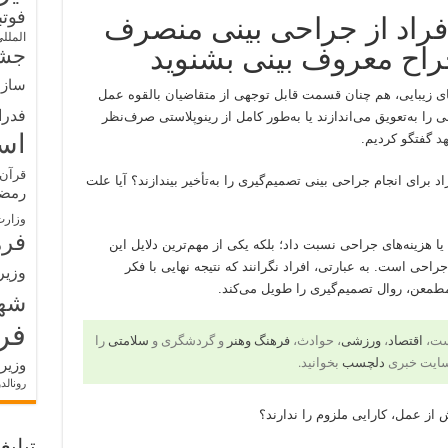
فوت
افراد از جراحی بینی منصرف
الملل
راح معروف بینی بشنوید
جشن
سازم
ی زیبایی، هم چنان قسمت قابل توجهی از متقاضیان بالقوه عمل
فدرا
ی را به‌تعویق می‌اندازند یا به‌طور کامل از رینوپلاستی صرف‌نظر
اس
هد
گفتگو کردیم.
قرآن 
برای انجام جراحی بینی تصمیم‌گیری را به‌تأخیر بیندازند؟ آیا علت
رمض
وزارت
فره
ا هزینه‌های جراحی نسبت داد؛ بلکه یکی از مهم‌ترین دلایل این
احی است. به عبارتی، افراد نگرانند که نتیجه نهایی با فکر
وزیر
طمعن، روال تصمیم‌گیری را طویل می‌کند.
شه
فر
است،
اقتصاد
،
ورزشی
، حوادث،
فرهنگ وهنر
و گردشگری و
سلامتی
را
سایت خبری
دلچسب
بخوانید.
وزیر
رونالد
از عمل، کارایی ملزوم را ندارند؟