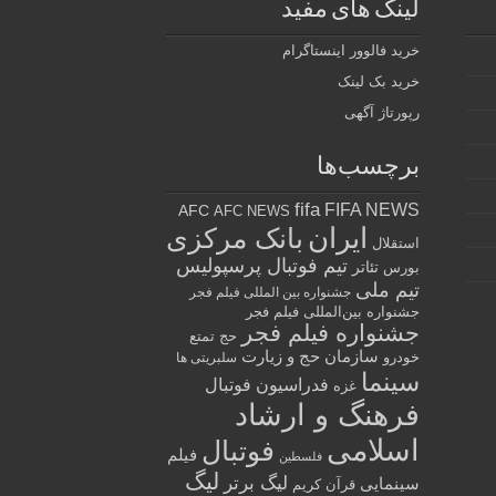
لینک های مفید
خرید فالوور اینستاگرام
خرید بک لینک
رپورتاژ آگهی
برچسب‌ها
fifa
FIFA NEWS
AFC
AFC NEWS
ایران
بانک مرکزی
استقلال
تیم فوتبال پرسپولیس
تئاتر
بورس
تیم ملی
جشنواره بین المللی فیلم فجر
جشنواره بین‌المللی فیلم فجر
جشنواره فیلم فجر
حج تمتع
سازمان حج و زیارت
خودرو
سلبریتی ها
سینما
فدراسیون فوتبال
غزه
فرهنگ و ارشاد
اسلامی
فوتبال
فیلم
فلسطین
لیگ
لیگ برتر
سینمایی
قرآن کریم