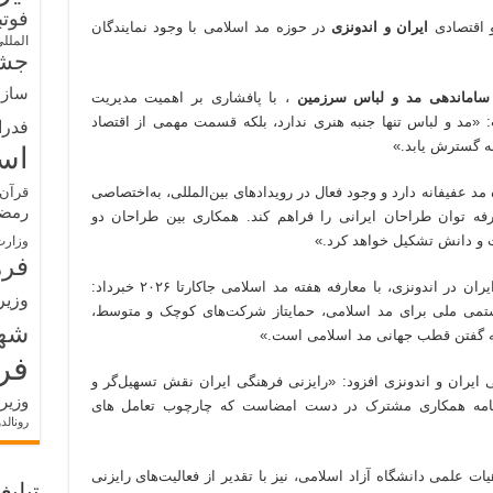
فوت
و اقتصادی
ایران و اندونزی
در حوزه مد اسلامی با وجود نمایندگان
الملل
جشن
سازم
 ساماندهی مد و لباس سرزمین
، با پافشاری بر اهمیت مدیریت
 «مد و لباس تنها جنبه هنری ندارد، بلکه قسمت مهمی از اقتصاد
فدرا
ه گسترش یابد.»
اس
مد عفیفانه دارد و وجود فعال در رویدادهای بین‌المللی، به‌اختصاصی
قرآن 
رمض
رفه توان طراحان ایرانی را فراهم کند. همکاری بین طراحان دو
ت و دانش تشکیل خواهد کرد.»
وزارت
فره
در ادامه، محمدرضا ابراهیمی، رایزن فرهنگی ایران در اندونزی، با معارفه هفته مد اسلامی جاکارتا ۲۰۲۶ خبرداد:
وزیر
ستمی ملی برای مد اسلامی، حمایتاز شرکت‌های کوچک و متوسط،
شه
 به گفتن قطب جهانی مد اسلامی است.»
فر
ی ایران و اندونزی افزود: «رایزنی فرهنگی ایران نقش تسهیل‌گر و
وزیر
فاهم‌نامه همکاری مشترک در دست امضاست که چارچوب تعامل های
رونالد
ت علمی دانشگاه آزاد اسلامی، نیز با تقدیر از فعالیت‌های رایزنی