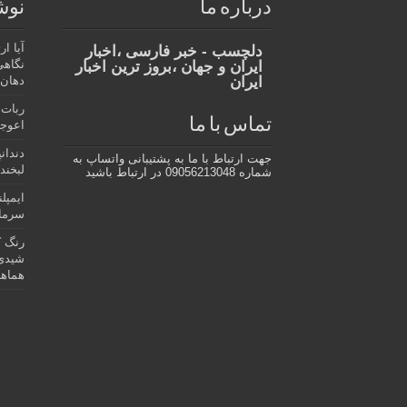
درباره ما
نوش
آیا ا
دلچسب - خبر فارسی ،اخبار
نگاهی
ایران و جهان ،بروز ترین اخبار
ایران
دهان،
ربات 
تماس با ما
اعوجا
دندان
جهت ارتباط با ما به پشتیبانی واتساپ به
لبخند 
شماره 09056213048 در ارتباط باشید
ایمپل
سرمای
رنگ ک
شیدی 
هماهن