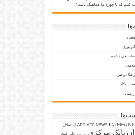
ب کنیم که با چهره ما هماهنگ باشد؟
ها
تصاد
نولوژی
ته‌بندی نشده
لامتی
هنگ وهنر
سب وکار
رزشی
ب‌ها
fifa
FIFA N
AFC
AFC NEWS
استقلال
ان
بانک مرکزی
تیم
تئاتر
بورس