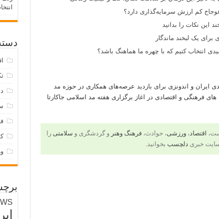
انتخا
وجاج کم ارزش سرمایه‌گذاری دارد؟
د این نکات را بدانید
 برای یک لبخند ماندگار
دسته‌
ی انتخاب کنیم که با چهره ما هماهنگ باشد؟
اق
تک
ایران و اندونزی برای بازدید عرصه‌های همکاری در حوزه مد
دس
ی فرهنگی و اقتصادی در اغاز برگزاری هفته مد اسلامی جاکارتا
س
فر
است،
اقتصاد
،
ورزشی
، حوادث،
فرهنگ وهنر
و گردشگری و
سلامتی
را
ک
سایت خبری
دلچسب
بخوانید.
و
برچس
EWS
ایر