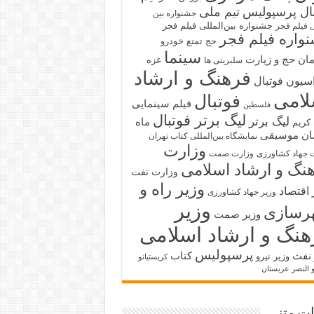
بال پرسپولیس
تیم ملی
جشنواره بین
جشنواره بین‌المللی فیلم فجر
ی فیلم فجر
واره فیلم فجر
حج تمتع
خودرو
سینما
ان حج و زیارت
غزه
سلبریتی ها
فرهنگ و ارشاد
سیون فوتبال
لامی
فوتبال
فیلم سینمایی
فلسطین
لیگ برتر فوتبال
لیگ برتر
ماه
کریم
ان
موسیقی
نمایشگاه بین‌المللی کتاب تهران
وزارت
 جهاد کشاورزی
وزارت صمت
نگ و ارشاد اسلامی
وزارت نفت
وزیر راه و
 اقتصاد
وزیر جهاد کشاورزی
وزیر
رسازی
وزیر صمت
هنگ و ارشاد اسلامی
پرسپولیس
 نفت
کتاب
وزیر نیرو
کریستیانو
و النصر عربستان