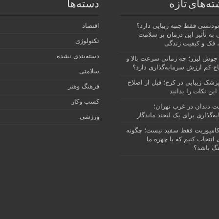
ته‌های تازه
دسته‌ها
رتودنسی فقط جنبه زیبایی دارد؟
اقتصاد
 به تأثیر این درمان بر سلامت
تکنولوژی
 فک و کیفیت زندگی
دسته‌بندی نشده
جوش لیزر؛ چه زمانی سرعت بالا و
ج کم ارزش سرمایه‌گذاری دارد؟
سلامتی
پزشک زیبایی در کرج؛ قبل از اصلاح
فرهنگ وهنر
این نکات را بدانید
کسب وکار
نت دندان در غرب تهران؛
ه‌گذاری برای یک لبخند ماندگار
ورزشی
امپوزیت فقط سفید نیست؛ چگونه
انتخاب کنیم که با چهره ما
گ باشد؟