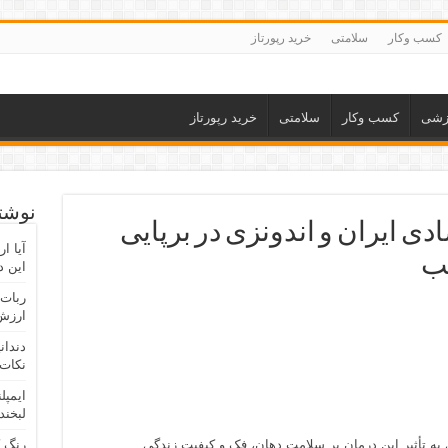
کسب وکار
سلامتی
خرید رپورتاز
زشی
کسب وکار
سلامتی
خرید رپورتاز
نوشته
ی ایران و اندونزی در برپایی
آیا ا
ب
این د
ربات 
ارزش 
دندان
نکات 
ایمپل
لبخند
 به تأثیر این درمان بر سلامت دهان، فک و کیفیت زندگی
رنگ 