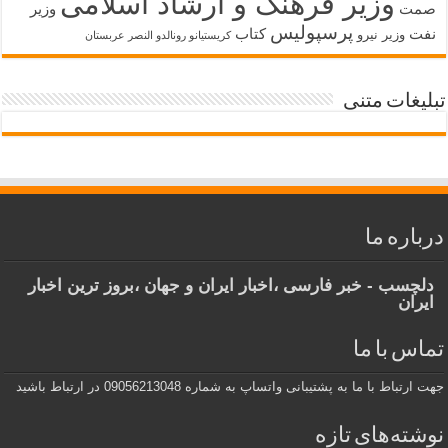
وزیر فرهنگ و ارشاد اسلامی
صمت
وزیر
پرسپولیس
نفت
کتاب
وزیر نیرو
کریستیانو رونالدو النصر عربستان
تبلیغات متنی
درباره ما
دلچسب - خبر فارسی ،اخبار ایران و جهان ،بروز ترین اخبار
ایران
تماس با ما
جهت ارتباط با ما به پشتیبانی واتساپ به شماره 09056213048 در ارتباط باشید
نوشته‌های تازه