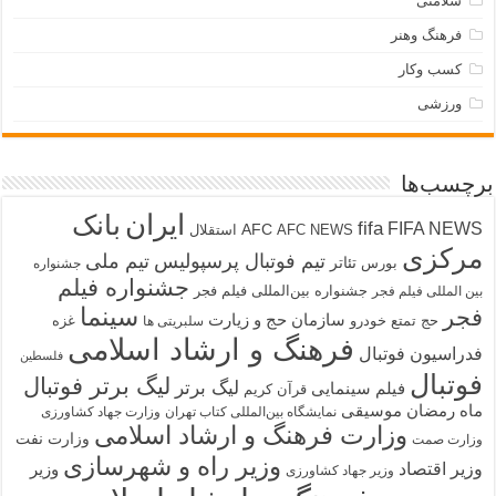
سلامتی
فرهنگ وهنر
کسب وکار
ورزشی
برچسب‌ها
ایران
بانک
fifa
FIFA NEWS
AFC
AFC NEWS
استقلال
مرکزی
تیم فوتبال پرسپولیس
تیم ملی
تئاتر
بورس
جشنواره
جشنواره فیلم
جشنواره بین‌المللی فیلم فجر
بین المللی فیلم فجر
سینما
فجر
سازمان حج و زیارت
حج تمتع
خودرو
غزه
سلبریتی ها
فرهنگ و ارشاد اسلامی
فدراسیون فوتبال
فلسطین
فوتبال
لیگ برتر فوتبال
لیگ برتر
فیلم سینمایی
قرآن کریم
ماه رمضان
موسیقی
نمایشگاه بین‌المللی کتاب تهران
وزارت جهاد کشاورزی
وزارت فرهنگ و ارشاد اسلامی
وزارت نفت
وزارت صمت
وزیر راه و شهرسازی
وزیر اقتصاد
وزیر
وزیر جهاد کشاورزی