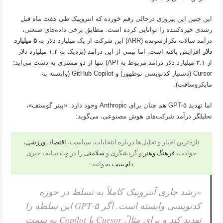
این چنین این پیروزی درحالی رقم خورده که انتروپیک طی هفت ماه قبل
رشدی خیره‌کننده را توانایی کرده است. مطابق
برخی داده‌های صنعتی
،
درآمد سالانه تکرارشونده (ARR) این شرکت از یک میلیارد دلار به
۵ میلیارد
دلار
افزایش یافته است. اما نیمی از این درآمد (نزدیک به ۱.۴ میلیارد دلار
از ۳.۱ میلیارد دلار درآمد مربوط به API) تنها از دو مشتری به دست می‌آید:
Cursor (دستیار کدنویسی نوظهور) و GitHub Copilot (وابسته به
مایکروسافت).
اما تهدید GPT-۵ هم چنان برای Anthropic وجود دارد. «پیتر گوستف»،
تحلیلگر درآمد شرکت‌های هوش مصنوعی، می‌گوید:
تازه‌ترین اخبار و تحلیل‌ها درباره انتخابات، سیاست،
اقتصاد
،
ورزشی
،
حوادث،
فرهنگ وهنر
و گردشگری و
سلامتی
را در وب سایت خبری
دلچسب
بخوانید.
«رشد جاری آنتروپیک کاملاً به تسلط در حوزه
کدنویسی وابسته است. اگر GPT-۵ این سلطه را
تهدید کند و برای مثالً Cursor یا Copilot به سمت