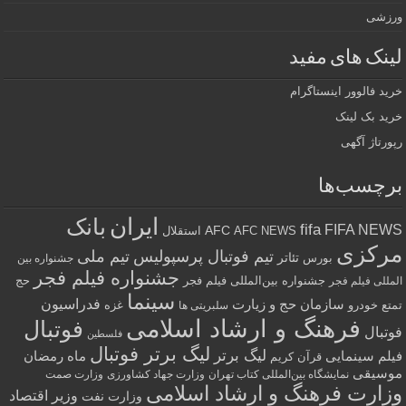
ورزشی
لینک های مفید
خرید فالوور اینستاگرام
خرید بک لینک
رپورتاژ آگهی
برچسب‌ها
ایران
بانک
fifa
FIFA NEWS
AFC
AFC NEWS
استقلال
مرکزی
تیم فوتبال پرسپولیس
تیم ملی
تئاتر
بورس
جشنواره بین
جشنواره فیلم فجر
جشنواره بین‌المللی فیلم فجر
حج
المللی فیلم فجر
سینما
فدراسیون
سازمان حج و زیارت
تمتع
خودرو
غزه
سلبریتی ها
فرهنگ و ارشاد اسلامی
فوتبال
فوتبال
فلسطین
لیگ برتر فوتبال
لیگ برتر
فیلم سینمایی
ماه رمضان
قرآن کریم
موسیقی
نمایشگاه بین‌المللی کتاب تهران
وزارت جهاد کشاورزی
وزارت صمت
وزارت فرهنگ و ارشاد اسلامی
وزیر اقتصاد
وزارت نفت