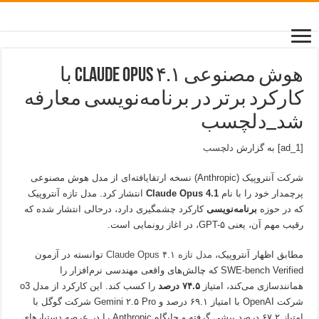
هوش مصنوعی Claude Opus ۴.۱ با
کارکرد برتر در برنامه‌نویسی معارفه
شد_دلچسب
[ad_1] به گزارش
دلچسب
شرکت آنتروپیک (Anthropic) نسخه ارتقایافته‌ای از مدل هوش مصنوعی
پرچمدار خود را با نام
Claude Opus 4.1
انتشار کرد. مدل تازه آنتروپیک
که در حوزه
برنامه‌نویسی
کارکرد چشمگیری دارد، درحالی انتشار شده که
رقیب مهم آن، یعنی GPT-۵، در اغاز رونمایی است.
مطابق اظهار آنتروپیک،
مدل تازه Claude Opus ۴.۱
توانسته در آزمون
SWE-bench Verified که چالش‌های واقعی مهندسی نرم‌افزار را
همانند‌سازی می‌کند، امتیاز
۷۴.۵ درصد
را کسب کند. این کارکرد از مدل o3
شرکت OpenAI با امتیاز ۶۹.۱ درصد و Gemini ۲.۵ Pro شرکت گوگل با
امتیاز ۶۷.۲ درصد پیشی گرفته و جایگاه Anthropic را در عرصه دستیارهای