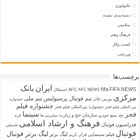
تکنولوژی
دسته‌بندی نشده
سلامتی
فرهنگ وهنر
کسب وکار
ورزشی
برچسب‌ها
ایران
بانک
fifa
FIFA NEWS
AFC
AFC NEWS
استقلال
مرکزی
تیم فوتبال پرسپولیس
تیم ملی
تئاتر
بورس
جشنواره
جشنواره فیلم
جشنواره بین‌المللی فیلم فجر
بین المللی فیلم فجر
سینما
فجر
سازمان حج و زیارت
حج تمتع
خودرو
غزه
سلبریتی ها
فرهنگ و ارشاد اسلامی
فدراسیون فوتبال
فلسطین
فوتبال
لیگ برتر فوتبال
لیگ برتر
فیلم سینمایی
قرآن کریم