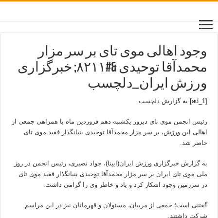
وجود اهالی موی تای بر سر مزار
محمدآقا توحیدی &#۸۲۱۱; خبرگزاری
ورزش ایران_دلچسب
[ad_1] به گزارش
دلچسب
رئیس انجمن موی تای دیروز یکشنبه دهم فروردین ماه با همراهی جمعی از
اهالی این ورزش، بر سر مزار محمدآقا توحیدی بنیانگذار فقید موی تای
حاضر شد.
به گزارش خبرگزاری ورزش ایران(ایپنا)، جواد نصیری، رئیس انجمن در روز
ملی موی تای ایران بر سر مزار محمدآقا توحیدی بنیانگذار فقید موی تای
در سرزمین وجود اشکار کرد و یاد و خاطر وی را گرامی داشت.
گفتنی است؛ جمعی از مربیان، مسئولان و قهرمانان نیز در این مراسم
شرکت داشتند.