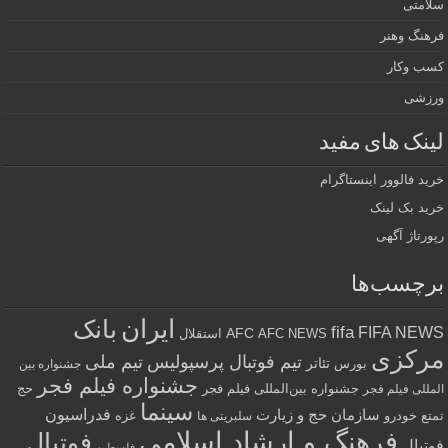
سلامتی
فرهنگ وهنر
کسب وکار
ورزشی
لینک های مفید
خرید فالوور اینستاگرام
خرید بک لینک
رپورتاژ آگهی
برچسب‌ها
ایران
بانک
fifa
FIFA NEWS
AFC
AFC NEWS
استقلال
مرکزی
تیم فوتبال پرسپولیس
تیم ملی
تئاتر
بورس
جشنواره بین
جشنواره فیلم فجر
جشنواره بین‌المللی فیلم فجر
حج
المللی فیلم فجر
سینما
فدراسیون
سازمان حج و زیارت
تمتع
خودرو
غزه
سلبریتی ها
فرهنگ و ارشاد اسلامی
فوتبال
فوتبال
فلسطین