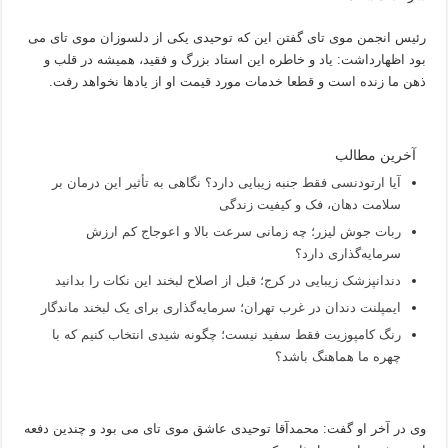
رئیس انجمن موی تای گفتن این که توحیدی یکی از دلسوزان موی تای می
بود اظهارداشت: یاد و خاطره این استاد بزرگ و فقید، همیشه در قلب و
ذهن ما زنده است و قطعا خدمات مورد قیمت او از یادها نخواهد رفت.
آخرین مطالب
آیا ارتودنسی فقط جنبه زیبایی دارد؟ نگاهی به تأثیر این درمان بر
سلامت دهان، فک و کیفیت زندگی
ربات جوش لیزر؛ چه زمانی سرعت بالا و اعوجاج کم ارزش
سرمایه‌گذاری دارد؟
دندانپزشک زیبایی در کرج؛ قبل از اصلاح لبخند این نکات را بدانید
ایمپلنت دندان در غرب تهران؛ سرمایه‌گذاری برای یک لبخند ماندگار
رنگ کامپوزیت فقط سفید نیست؛ چگونه شیدی انتخاب کنیم که با
چهره ما هماهنگ باشد؟
وی در آخر او گفت: محمدآقا توحیدی عاشق موی تای می بود و چندین دفعه