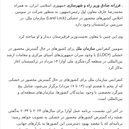
،
فرزانه صادق
وزیر راه و شهرسازی
جمهوری اسلامی ایران، به همراه
محمدرضا عارف معاون اول رئیس‌جمهور، به منظور شرکت در سومین
اجلاس کشورهای محصور در خشکی (Land Lock) سازمان ملل، در
سرزمین ترکمنستان وجود دارد.
وی این چنین با معاون نخست‌وزیر قرقیزستان دیدار و او مباحثه کرد.
سومین کنفرانس
سازمان ملل
برای کشورهای در حال گسترش محصور در
خشکی (LLDC۳) با وجود سران جمهوری‌های آسیای مرکزی و مقامات ارشد
بین‌المللی در منطقه گردشگری ملی آوازا ۱۴ مرداد در ترکمنستان اغاز
به‌کار کرد.
کنفرانس سازمان ملل برای کشورهای در حال گسترش محصور در خشکی
که از پنجم تا هشتم اوت (۱۴ تا ۱۷ مرداد) برگزار می‌شود، شامل پنج
میزگرد تخصصی با وجود نمایندگان کشورها، سازمان‌های منطقه‌ای و
بین‌المللی است.
در آخر این نشست، برنامه عمل آوازا برای سال‌های ۲۰۲۴ تا ۲۰۳۴ به‌گفتن
نقشه راه گسترش کشورهای محصور در خشکی به تصویب خواهد رسید؛
برنامه‌ای که با مقصد بهبود دسترسی این کشورها به بازارهای جهانی،