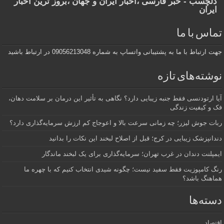
دلچسب - خبر فارسی ،اخبار ایران و جهان ،بروز ترین اخبار
ایران
تماس با ما
جهت ارتباط با ما به پشتیبانی واتساپ به شماره 09056213048 در ارتباط باشید
نوشته‌های تازه
آیا ارتودنسی فقط جنبه زیبایی دارد؟ نگاهی به تأثیر این درمان بر سلامت دهان،
فک و کیفیت زندگی
ربات جوش لیزر؛ چه زمانی سرعت بالا و اعوجاج کم ارزش سرمایه‌گذاری دارد؟
دندانپزشک زیبایی در کرج؛ قبل از اصلاح لبخند این نکات را بدانید
ایمپلنت دندان در غرب تهران؛ سرمایه‌گذاری برای یک لبخند ماندگار
رنگ کامپوزیت فقط سفید نیست؛ چگونه شیدی انتخاب کنیم که با چهره ما
هماهنگ باشد؟
دسته‌ها
اقتصاد