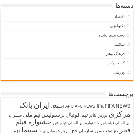
دسته‌ها
اقتصاد
تکنولوژی
دسته‌بندی نشده
سلامتی
فرهنگ وهنر
کسب وکار
ورزشی
برچسب‌ها
ایران
بانک
fifa
FIFA NEWS
AFC
AFC NEWS
استقلال
مرکزی
تیم فوتبال پرسپولیس
تیم ملی
تئاتر
بورس
جشنواره
جشنواره فیلم
جشنواره بین‌المللی فیلم فجر
بین المللی فیلم فجر
سینما
فجر
سازمان حج و زیارت
حج تمتع
خودرو
غزه
سلبریتی ها