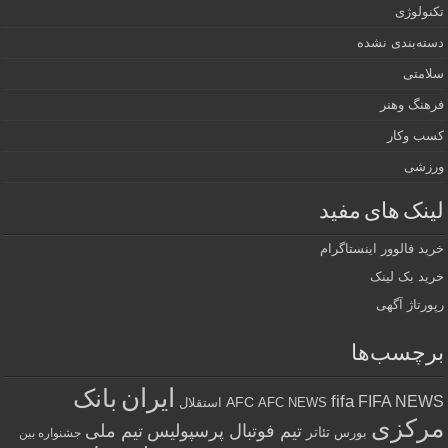
تکنولوژی
دسته‌بندی نشده
سلامتی
فرهنگ وهنر
کسب وکار
ورزشی
لینک های مفید
خرید فالوور اینستاگرام
خرید بک لینک
رپورتاژ آگهی
برچسب‌ها
ایران
بانک
fifa
FIFA NEWS
AFC
AFC NEWS
استقلال
مرکزی
تیم فوتبال پرسپولیس
تیم ملی
تئاتر
بورس
جشنواره بین