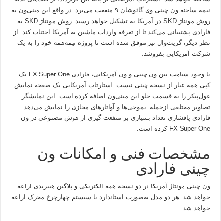
نیمه ساخته ون چینی وی گائوشان ۹ منفعت می‌برد. در واقع این مینی‌ون به
روش مونتاژ SKD در آمریکا به تشکیل خواهد رسید. روش مونتاژ SKD به
فارادی پشتیبانی می‌کند تا از تعرفه واردات ماشین به آمریکا اجتناب کند. از
نظر دیگر، گریت‌وال نیز موفق شده است تا پروژه نیمه‌همه خود را به یک
شرکت آمریکایی بفروشد.
با وجود شباهت بین ون چینی و ون آمریکایی، فارادی FX Super One یک
کپی همه عیار از نسخه چینی نیست. استارتاپ آمریکایی یک صفحه نمایش
غول‌پیکر را به قسمت جلو این مینی‌ون اضافه کرده است. این نمایشگر
تصاویر مختلفی ازجمله ایموجی‌ها و آواتارهای مجازی را نمایش می‌‌دهد.
فارادی پافشاری تعداد بسیاری بر منفعت گیری از هوش مصنوعی در ون
FX Super One کرده است.
مشخصات فنی و امکانات ون
چینی فارادی
ون چینی مونتاژ آمریکا در دو نسخه همه الکتریکی و پلاگین هیبریدی اراعه
خواهد شد. هر دو مدل به‌صورت استاندارد با سیستم چهارچرخ محرک اراعه
خواهد شد.