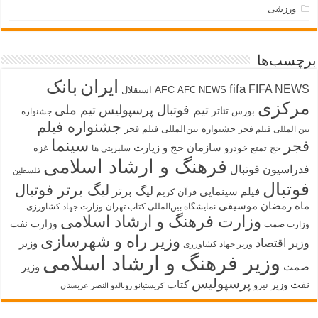
ورزشی
برچسب‌ها
ایران
بانک
fifa
FIFA NEWS
AFC
AFC NEWS
استقلال
مرکزی
تیم فوتبال پرسپولیس
تیم ملی
تئاتر
بورس
جشنواره
جشنواره فیلم
جشنواره بین‌المللی فیلم فجر
بین المللی فیلم فجر
سینما
فجر
سازمان حج و زیارت
حج تمتع
خودرو
غزه
سلبریتی ها
فرهنگ و ارشاد اسلامی
فدراسیون فوتبال
فلسطین
فوتبال
لیگ برتر فوتبال
لیگ برتر
فیلم سینمایی
قرآن کریم
ماه رمضان
موسیقی
نمایشگاه بین‌المللی کتاب تهران
وزارت جهاد کشاورزی
وزارت فرهنگ و ارشاد اسلامی
وزارت نفت
وزارت صمت
وزیر راه و شهرسازی
وزیر اقتصاد
وزیر
وزیر جهاد کشاورزی
وزیر فرهنگ و ارشاد اسلامی
صمت
وزیر
پرسپولیس
نفت
کتاب
وزیر نیرو
کریستیانو رونالدو النصر عربستان