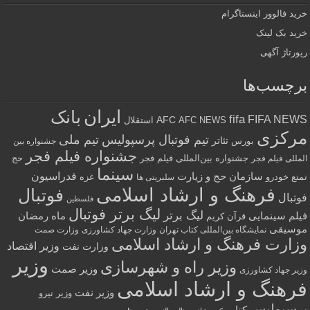
خرید فالوور اینستاگرام
خرید بک لینک
رپورتاژ آگهی
برچسب‌ها
ایران
بانک
fifa
FIFA NEWS
AFC
AFC NEWS
استقلال
مرکزی
تیم فوتبال پرسپولیس
تیم ملی
تئاتر
بورس
جشنواره بین
جشنواره فیلم فجر
جشنواره بین‌المللی فیلم فجر
حج
المللی فیلم فجر
سینما
فدراسیون
سازمان حج و زیارت
تمتع
خودرو
غزه
سلبریتی ها
فرهنگ و ارشاد اسلامی
فوتبال
فوتبال
فلسطین
لیگ برتر فوتبال
لیگ برتر
فیلم سینمایی
ماه رمضان
قرآن کریم
موسیقی
نمایشگاه بین‌المللی کتاب تهران
وزارت جهاد کشاورزی
وزارت صمت
وزارت فرهنگ و ارشاد اسلامی
وزیر اقتصاد
وزارت نفت
وزیر
وزیر راه و شهرسازی
وزیر صمت
وزیر جهاد کشاورزی
فرهنگ و ارشاد اسلامی
وزیر نفت
وزیر نیرو
پرسپولیس
کتاب