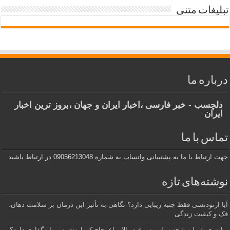
تبلیغات متنی
درباره ما
دلچسب - خبر فارسی ،اخبار ایران و جهان ،بروز ترین اخبار
ایران
تماس با ما
جهت ارتباط با ما به پشتیبانی واتساپ به شماره 09056213048 در ارتباط باشید
نوشته‌های تازه
آیا ارتودنسی فقط جنبه زیبایی دارد؟ نگاهی به تأثیر این درمان بر سلامت دهان،
فک و کیفیت زندگی
ربات جوش لیزر؛ چه زمانی سرعت بالا و اعوجاج کم ارزش سرمایه‌گذاری دارد؟