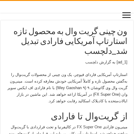
ون چینی گریت وال به محصول تازه
استارتاپ آمریکایی فارادی تبدیل
شد_دلچسب
[ad_1] به گزارش
دلچسب
استارتاپ آمریکایی فاردای فیوچر، یک ون چینی از محصولات گریت‌وال را
به‌گفتن محصول تازه و کاملاً آمریکایی خودش معارفه کرده است. مینی‌ون
گریت وال وی گائوشان ۹ (Wey Gaoshan ۹) با نام فارادی اف‌ ایکس سوپر
وان (FX Super One) در آمریکا اراعه خواهد شد. این ماشین در بازار
ایالات‌متحده با کادیلاک اسکالید رقابت خواهد کرد.
از گریت‌وال تا فارادی
مینی‌ون فارادی
FX Super One
در کالیفرنیا و تحت قراردادی با گریت‌وال
ساخته خواهد شد. استارتاپ آمریکایی بر پایه این قرارداد، از کیت‌های بدنه