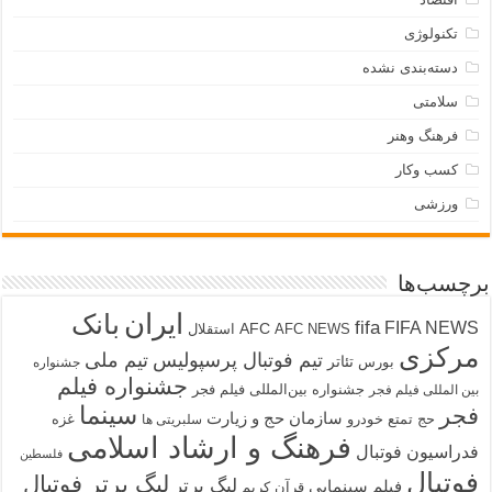
تکنولوژی
دسته‌بندی نشده
سلامتی
فرهنگ وهنر
کسب وکار
ورزشی
برچسب‌ها
ایران
بانک
fifa
FIFA NEWS
AFC
AFC NEWS
استقلال
مرکزی
تیم فوتبال پرسپولیس
تیم ملی
تئاتر
بورس
جشنواره
جشنواره فیلم
جشنواره بین‌المللی فیلم فجر
بین المللی فیلم فجر
سینما
فجر
سازمان حج و زیارت
حج تمتع
خودرو
غزه
سلبریتی ها
فرهنگ و ارشاد اسلامی
فدراسیون فوتبال
فلسطین
فوتبال
لیگ برتر فوتبال
لیگ برتر
فیلم سینمایی
قرآن کریم