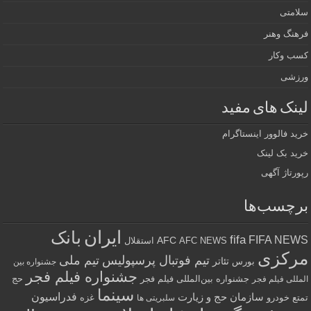
سلامتی
فرهنگ وهنر
کسب وکار
ورزشی
لینک های مفید
خرید فالوور اینستاگرام
خرید بک لینک
رپورتاژ آگهی
برچسب‌ها
ایران
بانک
fifa
FIFA NEWS
AFC
AFC NEWS
استقلال
مرکزی
تیم فوتبال پرسپولیس
تیم ملی
تئاتر
بورس
جشنواره بین
جشنواره فیلم فجر
جشنواره بین‌المللی فیلم فجر
حج
المللی فیلم فجر
سینما
فدراسیون
سازمان حج و زیارت
تمتع
خودرو
غزه
سلبریتی ها