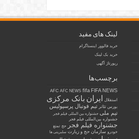
لینک های مفید
خرید فالوور اینستاگرام
خرید بک لینک
رپورتاژ آگهی
برچسب‌ها
fifa
FIFA NEWS
AFC
AFC NEWS
ایران
بانک مرکزی
استقلال
تیم فوتبال پرسپولیس
تئاتر
بورس
تیم ملی
جشنواره بین المللی فیلم فجر
جشنواره بین‌المللی فیلم فجر
جشنواره فیلم فجر
حج تمتع
سازمان حج و زیارت
خودرو
سلبریتی ها
سینما