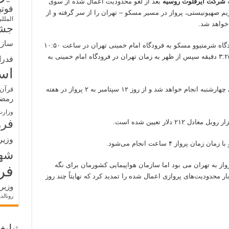
ه
شرکت ایرفلوت روسیه
بعد از لغو محدودیت اعمال شده از سوی
فوت
م صهیونیستی، پرواز در مسیر مسکو – تهران را از سر گرفته و از
الملل
خواهد شد.
جشن
سازم
قرار است اولین پرواز ایرفلوت به تهران از فرودگاه شرمتیوو مسکو به فرودگاه امام خمینی تهران در ساعت ۱۰:۵۰
به زمان مسکو از زمین برخواسته و در ساعت ۳:۲۵ دقیقه سپس از ظهر به زمان تهران در فرودگاه امام خمینی به
فدرا
اس
این پروازها فعلاً به طور هفته‌ای یکبار در روزهای چهارشنبه انجام خواهد شد و از روز ۱۲ سپتامبر به ۲ پرواز در هفته
قرآن 
رمض
وزارت
فره
وزیر
شه
واز به تهران می بود اما سازمان هواپیمایی کشورمان برای نگه
فر
محدودیت‌های پروازی اعمال شده را تمدید کرد که نهایتاً چند روز
وزیر
رونالد