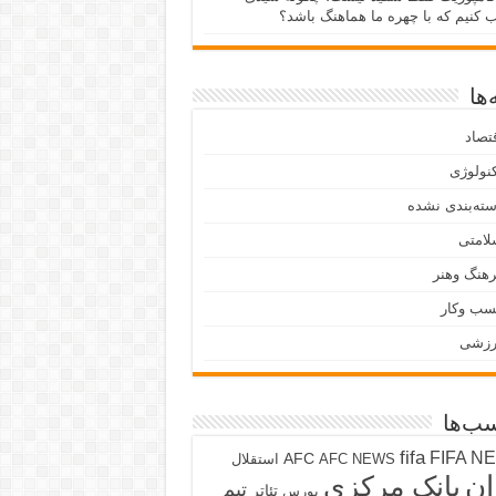
ب کنیم که با چهره ما هماهنگ باشد؟
ها
تصاد
نولوژی
ته‌بندی نشده
لامتی
هنگ وهنر
سب وکار
رزشی
ب‌ها
fifa
FIFA N
AFC
AFC NEWS
استقلال
ان
بانک مرکزی
تیم
تئاتر
بورس