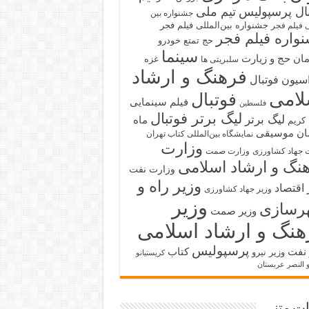
بال پرسپولیس
تیم ملی
جشنواره بین
جشنواره بین‌المللی فیلم فجر
ی فیلم فجر
واره فیلم فجر
حج تمتع
خودرو
سینما
ان حج و زیارت
غزه
سلبریتی ها
فرهنگ و ارشاد
سیون فوتبال
لامی
فوتبال
فیلم سینمایی
فلسطین
لیگ برتر فوتبال
لیگ برتر
ماه
کریم
ان
موسیقی
نمایشگاه بین‌المللی کتاب تهران
وزارت
 جهاد کشاورزی
وزارت صمت
نگ و ارشاد اسلامی
وزارت نفت
وزیر راه و
 اقتصاد
وزیر جهاد کشاورزی
وزیر
رسازی
وزیر صمت
هنگ و ارشاد اسلامی
پرسپولیس
 نفت
کتاب
وزیر نیرو
کریستیانو
و النصر عربستان