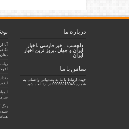
درباره ما
نوش
آیا ا
دلچسب - خبر فارسی ،اخبار
نگاهی
ایران و جهان ،بروز ترین اخبار
ایران
دهان،
ربات 
تماس با ما
اعوجا
دندان
جهت ارتباط با ما به پشتیبانی واتساپ به
لبخند 
شماره 09056213048 در ارتباط باشید
ایمپل
سرمای
رنگ ک
شیدی 
هماهن