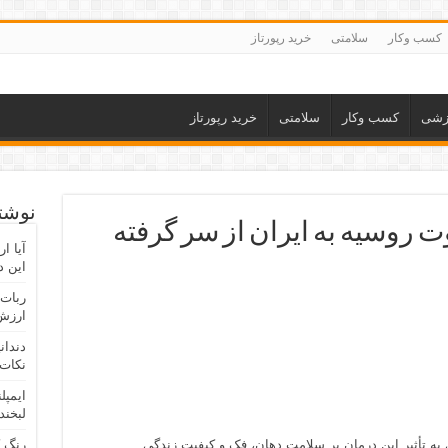
کسب وکار
سلامتی
خرید رپورتاز
زشی
کسب وکار
سلامتی
خرید رپورتاز
نوشته
 روسیه به ایران از سر گرفته
آیا ا
این د
ربات 
ارزش 
دندان
نکات 
ایمپل
لبخند
 به تأثیر این درمان بر سلامت دهان، فک و کیفیت زندگی
رنگ 