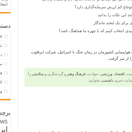
انتخا
وجاج کم ارزش سرمایه‌گذاری دارد؟
د این نکات را بدانید
 برای یک لبخند ماندگار
دسته‌
ی انتخاب کنیم که با چهره ما هماهنگ باشد؟
اق
تک
هواپیمایی کشورمان در زمان جنگ با اسرائیل، شرکت ایرفلوت
دس
ا از سر گرفت.
س
فر
است،
اقتصاد
،
ورزشی
، حوادث،
فرهنگ وهنر
و گردشگری و
سلامتی
را
سایت خبری
دلچسب
بخوانید.
ک
و
برچس
EWS
ایر