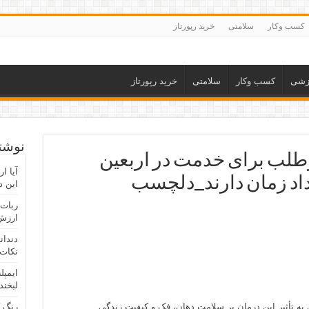
کسب وکار
سلامتی
خرید رپورتاز
زشی
کسب وکار
سلامتی
خرید رپورتاز
نوشته
طلب برای خدمت در اربعین
آیا ا
داد زمان دارند_دلچسب
این د
ربات 
ارزش 
دندان
نکات 
ایمپل
لبخند
 به تأثیر این درمان بر سلامت دهان، فک و کیفیت زندگی
رنگ 