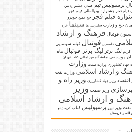
بال پرسپولیس
تیم ملی
جشنواره بین
جشنواره بین‌المللی فیلم فجر
ی فیلم فجر
واره فیلم فجر
حج تمتع
خودرو
سینما
ان حج و زیارت
غزه
سلبریتی ها
فرهنگ و ارشاد
سیون فوتبال
لامی
فوتبال
فیلم سینمایی
فلسطین
لیگ برتر فوتبال
لیگ برتر
ماه
کریم
ان
موسیقی
نمایشگاه بین‌المللی کتاب تهران
وزارت
 جهاد کشاورزی
وزارت صمت
نگ و ارشاد اسلامی
وزارت نفت
وزیر راه و
 اقتصاد
وزیر جهاد کشاورزی
وزیر
رسازی
وزیر صمت
هنگ و ارشاد اسلامی
پرسپولیس
 نفت
کتاب
وزیر نیرو
کریستیانو
و النصر عربستان