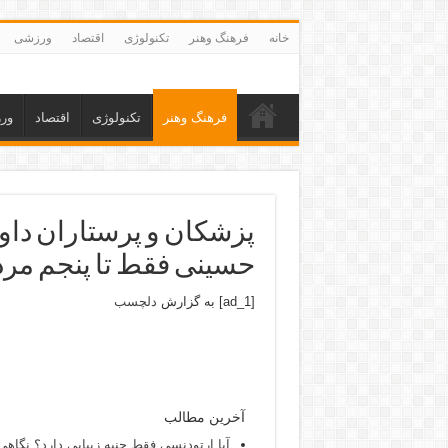
خانه
فرهنگ وهنر
تکنولوژی
اقتصاد
ورزشی
فرهنگ وهنر
تکنولوژی
اقتصاد
ور
پزشکان و پرستاران داو
حسینی فقط تا پنجم مر
[ad_1] به گزارش
دلچسب
آخرین مطالب
آیا ارتودنسی فقط جنبه زیبایی دارد؟ نگاهی