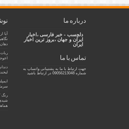
درباره ما
نوش
آیا ا
دلچسب - خبر فارسی ،اخبار
نگاهی
ایران و جهان ،بروز ترین اخبار
ایران
دهان،
ربات 
تماس با ما
اعوجا
دندان
جهت ارتباط با ما به پشتیبانی واتساپ به
لبخند 
شماره 09056213048 در ارتباط باشید
ایمپل
سرمای
رنگ ک
شیدی 
هماهن