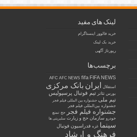
لینک های مفید
خرید فالوور اینستاگرام
خرید بک لینک
رپورتاژ آگهی
برچسب‌ها
fifa
FIFA NEWS
AFC
AFC NEWS
ایران
بانک مرکزی
استقلال
تیم فوتبال پرسپولیس
تئاتر
بورس
تیم ملی
جشنواره بین المللی فیلم فجر
جشنواره بین‌المللی فیلم فجر
جشنواره فیلم فجر
حج تمتع
سازمان حج و زیارت
خودرو
سلبریتی ها
سینما
فدراسیون فوتبال
غزه
فرهنگ و ارشاد