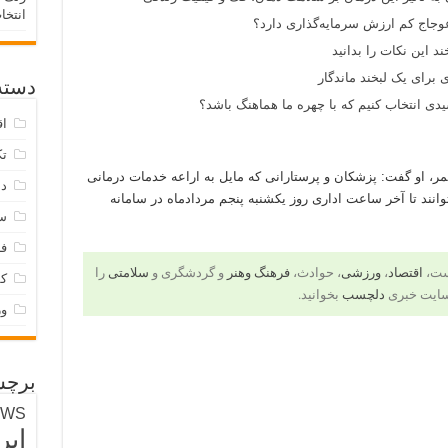
انتخا
وجاج کم ارزش سرمایه‌گذاری دارد؟
د این نکات را بدانید
 برای یک لبخند ماندگار
دسته‌
ی انتخاب کنیم که با چهره ما هماهنگ باشد؟
اق
تک
، او گفت: پزشکان و پرستارانی که مایل به اراعه خدمات درمانی
دس
وانند تا آخر ساعت اداری روز یکشنبه پنجم مردادماه در سامانه
س
فر
است،
اقتصاد
،
ورزشی
، حوادث،
فرهنگ وهنر
و گردشگری و
سلامتی
را
ک
سایت خبری
دلچسب
بخوانید.
و
برچس
EWS
ایر