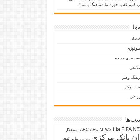
ب کنیم که با چهره ما هماهنگ باشد؟
ها
تصاد
نولوژی
ته‌بندی نشده
لامتی
هنگ وهنر
سب وکار
رزشی
ب‌ها
fifa
FIFA N
AFC
AFC NEWS
استقلال
ان
بانک مرکزی
تیم
تئاتر
بورس