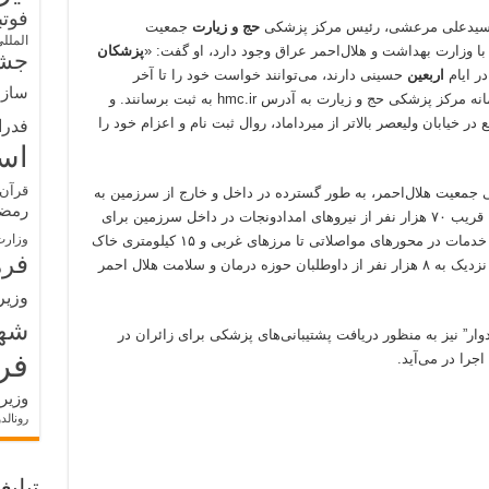
فوت
سیدعلی مرعشی، رئیس مرکز پزشکی
حج و زیارت
جمعیت
الملل
 با وزارت بهداشت و هلال‌احمر عراق وجود دارد، او گفت: «
پزشکان
جشن
در ایام
اربعین
حسینی دارند، می‌توانند خواست خود را تا آخر
سازم
ساعت اداری روز یکشنبه پنجم مردادماه در سامانه مرکز پزشکی حج و زیارت به آدرس hmc.ir به ثبت برسانند. و
ر خیابان ولیعصر بالاتر از میرداماد، روال ثبت نام و اعزام خود را
فدرا
اس
قرآن 
نی جمعیت هلال‌احمر، به طور گسترده در داخل و خارج از سرزمین به
رمض
خدمت‌رسانی خواهند پرداخت. برای این منظور، قریب ۷۰ هزار نفر از نیروهای امدادونجات در داخل سرزمین برای
وزارت
خدمت‌رسانی امدادی به زوار آمادگی دارند. این خدمات در محورهای مواصلاتی تا مرزهای غربی و ۱۵ کیلومتری خاک
فره
عراق اراعه خواهد شد. در داخل خاک عراق نیز نزدیک به ۸ هزار نفر از داوطلبان حوزه درمان و سلامت هلال احمر
وزیر
شه
وار” نیز به منظور دریافت پشتیبانی‌های پزشکی برای زائران در
فر
جرا در می‌آید.
وزیر
رونالد