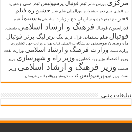
مرکزی
تیم فوتبال پرسپولیس
تیم ملی
تئاتر
بورس
جشنواره
جشنواره فیلم
جشنواره بین‌المللی فیلم فجر
بین المللی فیلم فجر
سینما
فجر
سازمان حج و زیارت
حج تمتع
خودرو
غزه
سلبریتی ها
فرهنگ و ارشاد اسلامی
فدراسیون فوتبال
فلسطین
فوتبال
لیگ برتر فوتبال
لیگ برتر
فیلم سینمایی
قرآن کریم
ماه رمضان
موسیقی
نمایشگاه بین‌المللی کتاب تهران
وزارت جهاد کشاورزی
وزارت فرهنگ و ارشاد اسلامی
وزارت نفت
وزارت صمت
وزیر راه و شهرسازی
وزیر اقتصاد
وزیر
وزیر جهاد کشاورزی
وزیر فرهنگ و ارشاد اسلامی
صمت
وزیر
پرسپولیس
نفت
کتاب
وزیر نیرو
کریستیانو رونالدو النصر عربستان
تبلیغات متنی