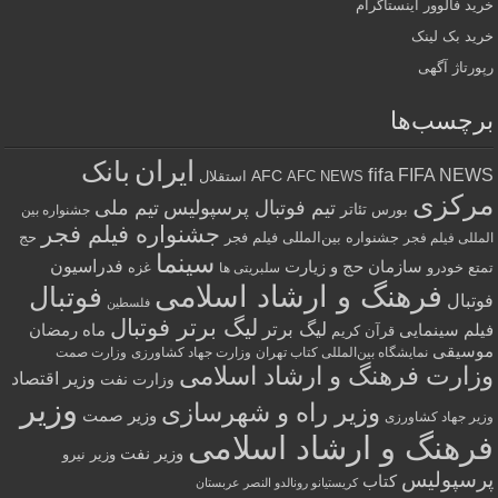
د فالوور اینستاگرام
د بک لینک
رتاژ آگهی
چسب‌ها
ایران
بانک
fifa
FIFA NE
AFC
AFC NEWS
استقلال
رکزی
تیم فوتبال پرسپولیس
تیم ملی
تئاتر
بورس
جشنواره بین
جشنواره فیلم فجر
جشنواره بین‌المللی فیلم فجر
حج
للی فیلم فجر
سینما
فدراسیون
سازمان حج و زیارت
ع
خودرو
غزه
سلبریتی ها
فرهنگ و ارشاد اسلامی
فوتبال
تبال
فلسطین
لیگ برتر فوتبال
لیگ برتر
لم سینمایی
ماه رمضان
قرآن کریم
سیقی
نمایشگاه بین‌المللی کتاب تهران
وزارت جهاد کشاورزی
وزارت صمت
ارت فرهنگ و ارشاد اسلامی
وزیر اقتصاد
وزارت نفت
وزیر
وزیر راه و شهرسازی
وزیر صمت
ر جهاد کشاورزی
رهنگ و ارشاد اسلامی
وزیر نفت
وزیر نیرو
سپولیس
کتاب
کریستیانو رونالدو النصر عربستان