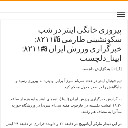
پیروزی خانگی اینتر در شب
سکونشینی طارمی &#۸۲۱۱;
خبرگزاری ورزش ایران &#۸۲۱۱;
ایپنا_دلچسب
[ad_1] به گزارش
دلچسب
تیم فوتبال اینتر در هفته سی‌ام سری‌آ برابر اودینزه به پیروزی رسید و
جایگاهش را در صدر جدول محکم کرد.
به گزارش خبرگزاری ورزش ایران (ایپنا )، تیم‌های اینتر و اودینزه از ساعت
۱۹:۳۰ امشب یکشنبه در چارچوب هفته سی‌ام سری‌آ در ورزشگاه جوزپه
مه‌آتزا به مصاف هم رفتند.
در این دیدار مارکو آرناتوویچ در دقیقه ۱۲ و داویده فراتزی در دقیقه ۲۹ اینتر