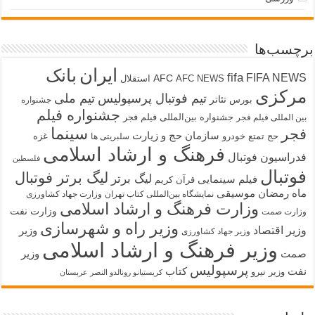
چسب‌ها
ایران
بانک
fifa
FIFA NEW
AFC
AFC NEWS
استقلال
رکزی
تیم فوتبال پرسپولیس
تیم ملی
تئاتر
بورس
جشنواره
جشنواره فیلم
جشنواره بین‌المللی فیلم فجر
ین المللی فیلم فجر
سینما
جر
سازمان حج و زیارت
حج تمتع
خودرو
غزه
سلبریتی ها
فرهنگ و ارشاد اسلامی
دراسیون فوتبال
فلسطین
وتبال
لیگ برتر فوتبال
لیگ برتر
فیلم سینمایی
قرآن کریم
اه رمضان
موسیقی
نمایشگاه بین‌المللی کتاب تهران
وزارت جهاد کشاورزی
وزارت فرهنگ و ارشاد اسلامی
وزارت نفت
زارت صمت
وزیر راه و شهرسازی
زیر اقتصاد
وزیر
وزیر جهاد کشاورزی
وزیر فرهنگ و ارشاد اسلامی
مت
وزیر
پرسپولیس
فت
کتاب
وزیر نیرو
کریستیانو رونالدو النصر عربستان