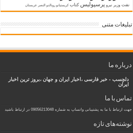
پرسپولیس
نفت
کتاب
وزیر نیرو
کریستیانو رونالدو النصر عربستان
تبلیغات متنی
درباره ما
دلچسب - خبر فارسی ،اخبار ایران و جهان ،بروز ترین اخبار
ایران
تماس با ما
جهت ارتباط با ما به پشتیبانی واتساپ به شماره 09056213048 در ارتباط باشید
نوشته‌های تازه