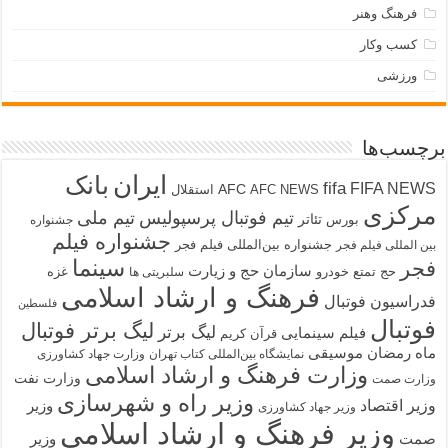
فرهنگ وهنر
کسب وکار
ورزشی
برچسب‌ها
ایران
بانک
fifa
FIFA NEWS
AFC
AFC NEWS
استقلال
مرکزی
تیم فوتبال پرسپولیس
تیم ملی
تئاتر
بورس
جشنواره
جشنواره فیلم
جشنواره بین‌المللی فیلم فجر
بین المللی فیلم فجر
سینما
فجر
سازمان حج و زیارت
حج تمتع
خودرو
غزه
سلبریتی ها
فرهنگ و ارشاد اسلامی
فدراسیون فوتبال
فلسطین
فوتبال
لیگ برتر فوتبال
لیگ برتر
فیلم سینمایی
قرآن کریم
ماه رمضان
موسیقی
نمایشگاه بین‌المللی کتاب تهران
وزارت جهاد کشاورزی
وزارت فرهنگ و ارشاد اسلامی
وزارت نفت
وزارت صمت
وزیر راه و شهرسازی
وزیر اقتصاد
وزیر
وزیر جهاد کشاورزی
وزیر فرهنگ و ارشاد اسلامی
صمت
وزیر