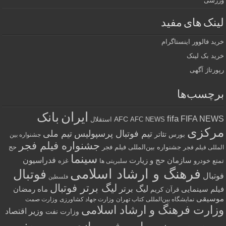
ورزشی
لینک های مفید
خرید فالوور اینستاگرام
خرید بک لینک
رپورتاژ آگهی
برچسب‌ها
ایران
بانک
fifa
FIFA NEWS
AFC
AFC NEWS
استقلال
مرکزی
تیم فوتبال پرسپولیس
تیم ملی
تئاتر
بورس
جشنواره بین
جشنواره فیلم فجر
جشنواره بین‌المللی فیلم فجر
حج
المللی فیلم فجر
سینما
فدراسیون
سازمان حج و زیارت
تمتع
خودرو
غزه
سلبریتی ها
فرهنگ و ارشاد اسلامی
فوتبال
فوتبال
فلسطین
لیگ برتر فوتبال
لیگ برتر
فیلم سینمایی
ماه رمضان
قرآن کریم
موسیقی
نمایشگاه بین‌المللی کتاب تهران
وزارت جهاد کشاورزی
وزارت صمت
وزارت فرهنگ و ارشاد اسلامی
وزیر اقتصاد
وزارت نفت
وزیر