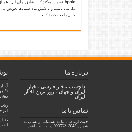
Apple
تضمین میکند کلیه شارژر های اپل اعم ا
یک می باشند و تا شش ماه ضمانت تعویض بی قید
خیال راحت خرید کنید.
درباره ما
نوش
آیا ا
دلچسب - خبر فارسی ،اخبار
نگاهی
ایران و جهان ،بروز ترین اخبار
ایران
دهان،
ربات 
تماس با ما
اعوجا
دندان
جهت ارتباط با ما به پشتیبانی واتساپ به
لبخند 
شماره 09056213048 در ارتباط باشید