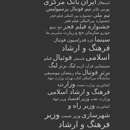
ایران
بانک مرکزی
استقلال
تیم فوتبال پرسپولیس
تئاتر
بورس
تیم ملی
جشنواره بین المللی فیلم فجر
جشنواره بین‌المللی فیلم فجر
جشنواره فیلم فجر
حج تمتع
سازمان حج و زیارت
خودرو
سلبریتی ها
سینما
فدراسیون فوتبال
غزه
فرهنگ و ارشاد
اسلامی
فوتبال
فیلم
فلسطین
لیگ
لیگ برتر
سینمایی
قرآن کریم
برتر فوتبال
ماه رمضان
موسیقی
نمایشگاه بین‌المللی کتاب تهران
وزارت جهاد
وزارت
کشاورزی
وزارت صمت
فرهنگ و ارشاد اسلامی
وزیر اقتصاد
وزارت نفت
وزیر جهاد
وزیر راه و
کشاورزی
وزیر
شهرسازی
وزیر صمت
فرهنگ و ارشاد