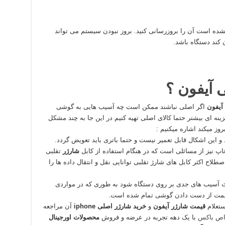
نشده است آن را بروزرسانی کنید. بروز نبودن سیستم می تواند
 کند دستگاه باشد.
 آیفون ؟
آیفون
اگر اصلی نباشند ممکن است چه آسیب هایی به گوشی
ینه ای بیشتر حتما کالای اصلی تهیه کنیم در این جا به چند مشکل
وز میکند اشاره میکنیم :
 این اشکال قابل تعمیر نیست و حتما باتری باید تعویض گردد.
پ نیز از مسائلی است که در هنگام استفاده از کابل
شارژر
تقلبی
لاح اکثر کابل های شارژ تقلبی توانایی نقل و انتقال داده ها را
اعث آسیب های جدی بر روی دستگاه شود به طوری که در مواردی
 قیمت از دست دادن گوشی تمام شده است.
ستعلام
قیمت شارژر آیفون
و
خرید شارژر اصلی iphone
آن مراجعه
ص باکس
با یک دهه تجربه در عرضه و فروش
محصولات اورجینال