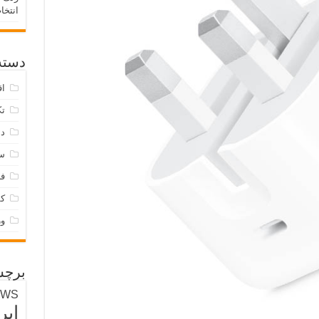
انتخا
دسته‌
اق
تک
دس
س
فر
ک
و
برچس
EWS
ایر