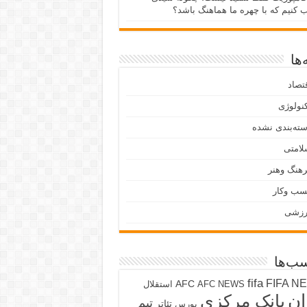
ب کنیم که با چهره ما هماهنگ باشد؟
ها
تصاد
نولوژی
ته‌بندی نشده
لامتی
هنگ وهنر
سب وکار
رزشی
ب‌ها
fifa
FIFA N
AFC
AFC NEWS
استقلال
ان
بانک مرکزی
تیم
تئاتر
بورس