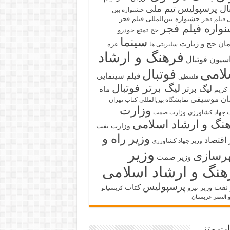
بال پرسپولیس
تیم ملی
جشنواره بین
جشنواره بین‌المللی فیلم فجر
ی فیلم فجر
واره فیلم فجر
حج تمتع
خودرو
سینما
ان حج و زیارت
غزه
سلبریتی ها
فرهنگ و ارشاد
سیون فوتبال
لامی
فوتبال
فیلم سینمایی
فلسطین
لیگ برتر فوتبال
لیگ برتر
ماه
کریم
ان
موسیقی
نمایشگاه بین‌المللی کتاب تهران
وزارت
 جهاد کشاورزی
وزارت صمت
نگ و ارشاد اسلامی
وزارت نفت
وزیر راه و
 اقتصاد
وزیر جهاد کشاورزی
وزیر
رسازی
وزیر صمت
هنگ و ارشاد اسلامی
پرسپولیس
 نفت
کتاب
وزیر نیرو
کریستیانو
و النصر عربستان