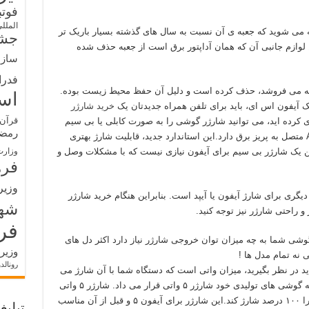
فوت
الملل
ه می شوید که جعبه ی آن نسبت به سال های گذشته بسیار باریک تر
جشن
وازم جانبی آن که همان آداپتور برق است از جعبه حذف شده
سازم
فدرا
 که می فروشد، حذف کرده است و دلیل آن حفظ محیط زیست بوده.
اس
خرید شارژر
قرآن 
ی کرده اید، می توانید شارژر گوشی را به صورت کابلی یا بی سیم
رمض
خریداری کنید. هر دو روش نیاز به یک آداپتور AC متصل به پریز برق دارد.این استاندارد جدید، قابلیت شارژ بهتری
ن یک شارژر بی سیم برای آیفون نیازی نیست که با مشکلات وصل و
وزارت
فره
وزیر
دیگری برای شارژ آیفون یا آیپد است. بنابراین هنگام خرید شارژر
شه
 راحتی شارژر نیز توجه کنید.
فر
وشی شما به چه میزان توان خروجی شارژر نیاز دارد اکثر دل های
وزیر
رونالد
ید در نظر بگیرید، میزان واتی است که دستگاه شما با آن شارژ می
شود. برای سال های طولانی شرکت اپل در جعبه گوشی های تولیدی خود شارژر ۵ واتی قرار می داد. شارژر ۵ واتی
اپل می توانست در حدود ۲ و نیم ساعت باتری را ۱۰۰ درصد شارژ کند.این شارژر برای آیفون ۵ و قبل از آن مناسب