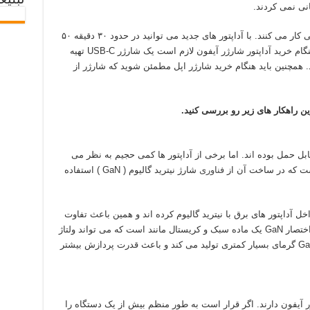
تبلیغ
نی نمی کردند.
جدید ترین مدل های آیفون با شارژر های ۲۰ واتی کار می کنند. با آداپتور های جدید می توانید در حدود ۳۰ دقیقه ۵۰
درصد باتری آیفون خود را شارژ کنید. بنابراین هنگام خرید آداپتور شارژر آیفون لازم است یک شارژر USB-C تهیه
 دستگاه شما باشد. همچنین باید هنگام خرید شارژر اپل مطمئن شوید که شارژر از
حمل بوده اند. اما برخی از آداپتور ها کمی حجیم به نظر می
ست که در ساخت آن از
فناوری
شارژ نیترید گالیوم ( GaN ) استفاده
 آداپتور های برق با نیترید گالیوم کرده اند و همین باعث تفاوت
اندازه آنها با هم شده است. نیترید گالیوم یا به اختصار GaN یک ماده سبک و کریستال مانند است که می تواند ولتاژ
های بالاتری نسبت به سیلیکون را هدایت کند. GaN گرمای بسیار کمتری تولید می کند و باعث قدرت پردازش بیشتر
ر آیفون دارند. اگر قرار است به طور منظم بیش از یک دستگاه را