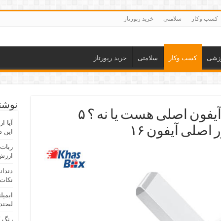
کسب وکار
سلامتی
خرید رپورتاز
زشی
کسب وکار
سلامتی
خرید رپورتاز
نوشته
چطوری بفهمیم شارژر آیفون اصلی هست یا نه ؟ ۵
آیا ا
اصلی آیفون ۱۶
این د
ربات 
ارزش 
دندان
نکات 
ایمپل
لبخند
رنگ 