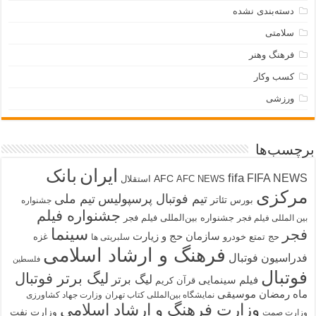
دسته‌بندی نشده
سلامتی
فرهنگ وهنر
کسب وکار
ورزشی
برچسب‌ها
ایران
بانک
fifa
FIFA NEWS
AFC
AFC NEWS
استقلال
مرکزی
تیم فوتبال پرسپولیس
تیم ملی
تئاتر
بورس
جشنواره
جشنواره فیلم
جشنواره بین‌المللی فیلم فجر
بین المللی فیلم فجر
سینما
فجر
سازمان حج و زیارت
حج تمتع
خودرو
غزه
سلبریتی ها
فرهنگ و ارشاد اسلامی
فدراسیون فوتبال
فلسطین
فوتبال
لیگ برتر فوتبال
لیگ برتر
فیلم سینمایی
قرآن کریم
ماه رمضان
موسیقی
نمایشگاه بین‌المللی کتاب تهران
وزارت جهاد کشاورزی
وزارت فرهنگ و ارشاد اسلامی
وزارت نفت
وزارت صمت