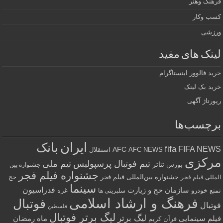
فرهنگ وهنر
کسب وکار
ورزشی
لینک های مفید
خرید فالوور اینستاگرام
خرید بک لینک
رپورتاژ آگهی
برچسب‌ها
ایران
بانک
fifa
FIFA NEWS
AFC
AFC NEWS
استقلال
مرکزی
تیم فوتبال پرسپولیس
تیم ملی
تئاتر
بورس
جشنواره بین
جشنواره فیلم فجر
جشنواره بین‌المللی فیلم فجر
حج
المللی فیلم فجر
سینما
فدراسیون
سازمان حج و زیارت
تمتع
خودرو
غزه
سلبریتی ها
فرهنگ و ارشاد اسلامی
فوتبال
فوتبال
فلسطین
لیگ برتر فوتبال
لیگ برتر
فیلم سینمایی
ماه رمضان
قرآن کریم