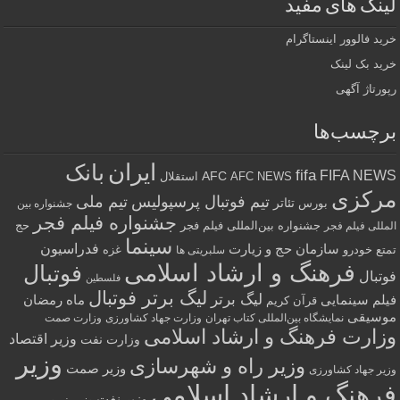
لینک های مفید
خرید فالوور اینستاگرام
خرید بک لینک
رپورتاژ آگهی
برچسب‌ها
ایران
بانک
fifa
FIFA NEWS
AFC
AFC NEWS
استقلال
مرکزی
تیم فوتبال پرسپولیس
تیم ملی
تئاتر
بورس
جشنواره بین
جشنواره فیلم فجر
جشنواره بین‌المللی فیلم فجر
حج
المللی فیلم فجر
سینما
فدراسیون
سازمان حج و زیارت
تمتع
خودرو
غزه
سلبریتی ها
فرهنگ و ارشاد اسلامی
فوتبال
فوتبال
فلسطین
لیگ برتر فوتبال
لیگ برتر
فیلم سینمایی
ماه رمضان
قرآن کریم
موسیقی
نمایشگاه بین‌المللی کتاب تهران
وزارت جهاد کشاورزی
وزارت صمت
وزارت فرهنگ و ارشاد اسلامی
وزیر اقتصاد
وزارت نفت
وزیر
وزیر راه و شهرسازی
وزیر صمت
وزیر جهاد کشاورزی
فرهنگ و ارشاد اسلامی
وزیر نفت
وزیر نیرو