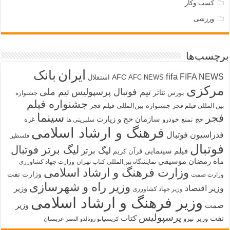
کسب وکار
ورزشی
برچسب‌ها
ایران
بانک
fifa
FIFA NEWS
AFC
AFC NEWS
استقلال
مرکزی
تیم فوتبال پرسپولیس
تیم ملی
تئاتر
بورس
جشنواره
جشنواره فیلم
جشنواره بین‌المللی فیلم فجر
بین المللی فیلم فجر
سینما
فجر
سازمان حج و زیارت
حج تمتع
خودرو
غزه
سلبریتی ها
فرهنگ و ارشاد اسلامی
فدراسیون فوتبال
فلسطین
فوتبال
لیگ برتر فوتبال
لیگ برتر
فیلم سینمایی
قرآن کریم
ماه رمضان
موسیقی
نمایشگاه بین‌المللی کتاب تهران
وزارت جهاد کشاورزی
وزارت فرهنگ و ارشاد اسلامی
وزارت نفت
وزارت صمت
وزیر راه و شهرسازی
وزیر اقتصاد
وزیر
وزیر جهاد کشاورزی
وزیر فرهنگ و ارشاد اسلامی
صمت
وزیر
پرسپولیس
نفت
کتاب
وزیر نیرو
کریستیانو رونالدو النصر عربستان