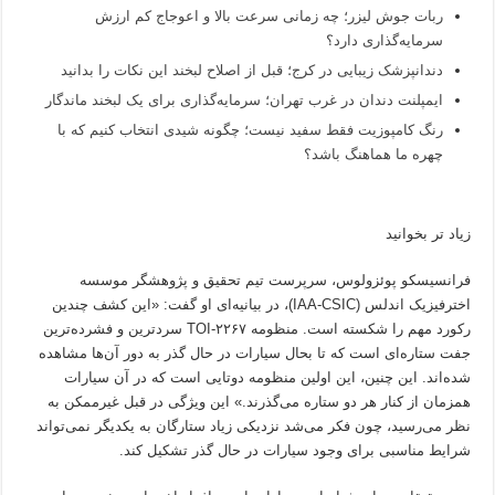
ربات جوش لیزر؛ چه زمانی سرعت بالا و اعوجاج کم ارزش
سرمایه‌گذاری دارد؟
دندانپزشک زیبایی در کرج؛ قبل از اصلاح لبخند این نکات را بدانید
ایمپلنت دندان در غرب تهران؛ سرمایه‌گذاری برای یک لبخند ماندگار
رنگ کامپوزیت فقط سفید نیست؛ چگونه شیدی انتخاب کنیم که با
چهره ما هماهنگ باشد؟
زیاد تر بخوانید
فرانسیسکو پوئزولوس، سرپرست تیم تحقیق و پژوهشگر موسسه
اخترفیزیک اندلس (IAA-CSIC)، در بیانیه‌ای او گفت: «این کشف چندین
رکورد مهم را شکسته است. منظومه TOI-۲۲۶۷ سردترین و فشرده‌ترین
جفت ستاره‌ای است که تا بحال سیارات در حال گذر به دور آن‌ها مشاهده
شده‌اند. این چنین، این اولین منظومه دوتایی است که در آن سیارات
همزمان از کنار هر دو ستاره می‌گذرند.» این ویژگی در قبل غیرممکن به
نظر می‌رسید، چون فکر می‌شد نزدیکی زیاد ستارگان به یکدیگر نمی‌تواند
شرایط مناسبی برای وجود سیارات در حال گذر تشکیل کند.