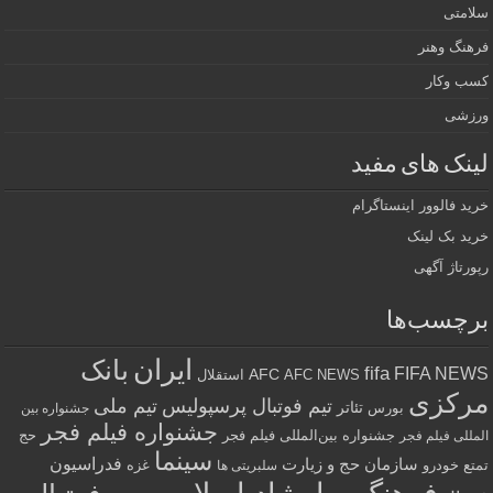
سلامتی
فرهنگ وهنر
کسب وکار
ورزشی
لینک های مفید
خرید فالوور اینستاگرام
خرید بک لینک
رپورتاژ آگهی
برچسب‌ها
ایران
بانک
fifa
FIFA NEWS
AFC
AFC NEWS
استقلال
مرکزی
تیم فوتبال پرسپولیس
تیم ملی
تئاتر
بورس
جشنواره بین
جشنواره فیلم فجر
جشنواره بین‌المللی فیلم فجر
حج
المللی فیلم فجر
سینما
فدراسیون
سازمان حج و زیارت
تمتع
خودرو
غزه
سلبریتی ها