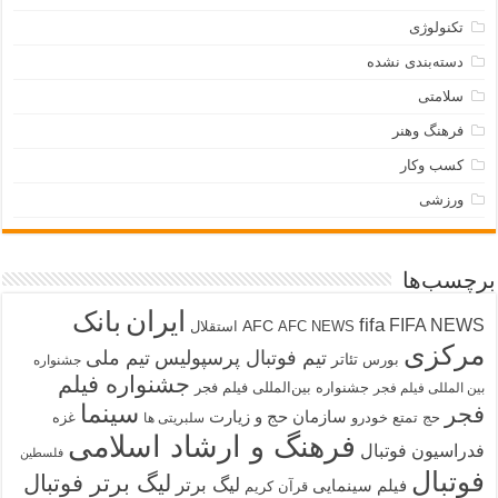
تکنولوژی
دسته‌بندی نشده
سلامتی
فرهنگ وهنر
کسب وکار
ورزشی
برچسب‌ها
ایران
بانک
fifa
FIFA NEWS
AFC
AFC NEWS
استقلال
مرکزی
تیم فوتبال پرسپولیس
تیم ملی
تئاتر
بورس
جشنواره
جشنواره فیلم
جشنواره بین‌المللی فیلم فجر
بین المللی فیلم فجر
سینما
فجر
سازمان حج و زیارت
حج تمتع
خودرو
غزه
سلبریتی ها
فرهنگ و ارشاد اسلامی
فدراسیون فوتبال
فلسطین
فوتبال
لیگ برتر فوتبال
لیگ برتر
فیلم سینمایی
قرآن کریم