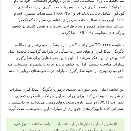
تیم تحقیقاتی برای شناسایی سیارات از نرم‌افزار اختصاصی خود به نام
«شرلوک» منفعت گیری کرد و سپس با منفعت گیری از رصدخانه‌های
گوناگون شامل SPECULOOS و TRAPPIST مشاهدات بیشتری انجام
دادند. این رصدخانه‌ها به‌اختصاصی برای شناسایی سیارات کوچک در
اطراف ستاره‌های کم‌نور و سرد طراحی شده‌اند و نقش کلیدی در کشف
ویژگی‌های منظومه TOI-۲۲۶۷ ایفا کردند.
منظومه TOI-۲۲۶۷ می‌تواند به‌گفتن «آزمایشگاه طبیعی» برای مطالعه
چگونگی شکل‌گیری و بقای سیارات سنگی در شرایط گرانشی پیچیده عمل
کند. پیش از این، فکر می‌شد که این چنین محیط‌هایی برای شکل‌گیری
سیارات مناسب نیستند، اما این کشف می‌تواند به دانشمندان پشتیبانی کند
تا فهمیدن بهتری از نحوه شکل‌گیری سیارات در منظومه‌های دوتایی داشته
باشند.
این کشف امکان پذیر سوالات جدیدی درمورد چگونگی شکل‌گیری سیارات
در شرایط شبیه نقل کند. برای جواب به این سوالات، تلسکوپ فضایی
جیمز وب (JWST) و نسل تازه رصدخانه‌های زمینی می‌توانند به دانشمندان
پشتیبانی کنند تا ویژگی‌های دقیق‌تری از سیارات این منظومه به‌دست آورند.
تازه‌ترین اخبار و تحلیل‌ها درباره انتخابات، سیاست،
اقتصاد
،
ورزشی
،
حوادث،
فرهنگ وهنر
و گردشگری و
سلامتی
را در وب سایت خبری