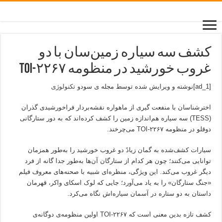
کشف سه سیاره زمین‌سان با دو
غروب خورشید در منظومه TOI-۲۲۶۷
[ad_1]نوشته و ویرایش شده توسط مجله ی سودو
تکنولوژی
اخترشناسان با منفعت گیری از ماهواره نقشه‌بردار فراخورشیدی گذران
(TESS) سه سیاره هم‌اندازه زمین را کشف کرده‌اند که به دور ستارگانی
دوقلو در منظومه TOI-۲۲۶۷ می‌چرخند.
سیارات کشف‌شده به گمان زیادً دو غروب خورشید را به‌طور همزمان
توانایی می‌کنند؛ چون هر کدام از ستارگان آن‌ها به‌طور جدا گانه از فرد
دیگر غروب می‌کند. این ویژگی، منظره‌ای شبیه با صحنه‌های معروف فیلم
«جنگ ستارگان» را به یاد می‌آورد؛ جایی که لوک اسکای واکر، قهرمان
داستان به دو ستاره در آسمان سیاره‌اش نگاه می‌کرد.
کشف تازه بدین معنی است که TOI-۲۲۶۷ اولین منظومه‌ی دوگانه‌ی