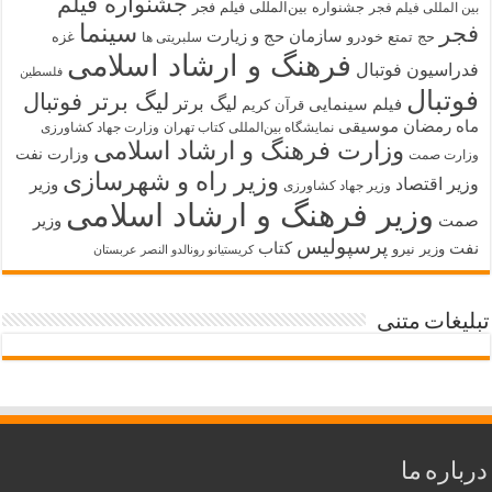
جشنواره فیلم
جشنواره بین‌المللی فیلم فجر
بین المللی فیلم فجر
سینما
فجر
سازمان حج و زیارت
حج تمتع
خودرو
غزه
سلبریتی ها
فرهنگ و ارشاد اسلامی
فدراسیون فوتبال
فلسطین
فوتبال
لیگ برتر فوتبال
لیگ برتر
فیلم سینمایی
قرآن کریم
ماه رمضان
موسیقی
نمایشگاه بین‌المللی کتاب تهران
وزارت جهاد کشاورزی
وزارت فرهنگ و ارشاد اسلامی
وزارت نفت
وزارت صمت
وزیر راه و شهرسازی
وزیر اقتصاد
وزیر
وزیر جهاد کشاورزی
وزیر فرهنگ و ارشاد اسلامی
صمت
وزیر
پرسپولیس
نفت
کتاب
وزیر نیرو
کریستیانو رونالدو النصر عربستان
تبلیغات متنی
درباره ما