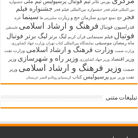
مرکزی
تیم فوتبال پرسپولیس
تیم ملی
تئاتر
بورس
جشنواره
جشنواره فیلم
جشنواره بین‌المللی فیلم فجر
بین المللی فیلم فجر
سینما
فجر
سازمان حج و زیارت
حج تمتع
خودرو
غزه
سلبریتی ها
فرهنگ و ارشاد اسلامی
فدراسیون فوتبال
فلسطین
فوتبال
لیگ برتر فوتبال
لیگ برتر
فیلم سینمایی
قرآن کریم
ماه رمضان
موسیقی
نمایشگاه بین‌المللی کتاب تهران
وزارت جهاد کشاورزی
وزارت فرهنگ و ارشاد اسلامی
وزارت نفت
وزارت صمت
وزیر راه و شهرسازی
وزیر اقتصاد
وزیر
وزیر جهاد کشاورزی
وزیر فرهنگ و ارشاد اسلامی
صمت
وزیر
پرسپولیس
نفت
کتاب
وزیر نیرو
کریستیانو رونالدو النصر عربستان
تبلیغات متنی