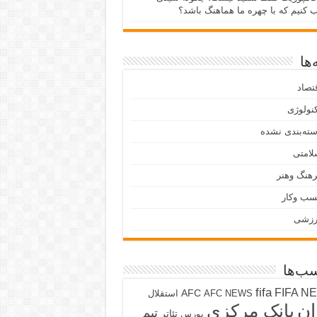
ب کنیم که با چهره ما هماهنگ باشد؟
ها
تصاد
نولوژی
ته‌بندی نشده
لامتی
هنگ وهنر
سب وکار
رزشی
ب‌ها
fifa
FIFA N
AFC
AFC NEWS
استقلال
ان
بانک مرکزی
تیم
تئاتر
بورس