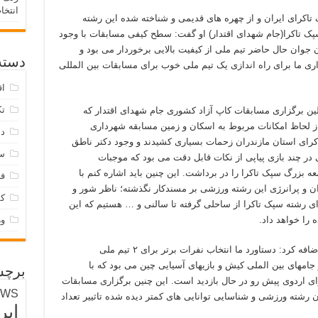
انتخا
اکرای ایران و از چهره های قدیمی و شناخته شده این رشته
 تاکرا(جام شهدای اقتدار) او گفت: سطح کیفی مسابقات با وجود
 جوان حال حاضر تیم ملی از کیفیت بالایی برخوردار می بود و
دسته‌
اری ما برای راه اندازی یک تیم ملی خوب برای مسابقات بین المللی
اق
تک
لین برگزاری مسابقات کاپ آزاد کشوری جام شهدای اقتدار که
 از لحاظ امکانات مربوط به اسکان و زمین مسابقه شهرداری
دس
کرای استان مازندران زحمات بسیاری کشیدند و وجود دکتر ناطق
س
ر چند بازی پیاپی از نکات قابل دقت می بود که موجبات
بزرگ سپک تاکرا را در برداشت. این چنین باید اشاره کنم با
فر
ن و پرانرژی این رشته ورزشی بر مسندکار نگذشته؛ ناظر شور و
ک
ای رشته سپک تاکرا از ساحلی گرفته تا سالنی و … هستیم که این
را خواهد داد.
و
رییس کمیته ساحلی انجمن سپک تاکرای ایران اضافه کرد: دستاورد ما انتخاب نفرات برتر برای ۲ تیم ملی
 پر قوت در جامهای بین الملی کیش و بازیهای آسیایی چین می بود که با
برچس
ای اردوی پیش رو در حال بازدید است. این چنین برگزاری مسابقات
EWS
شته ورزشی و شناسایی توانایی های کمتر دیده شده تاثییر تعداد
ایر