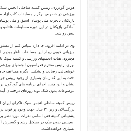
هومن گودرزی، رییس کمیته ساحلی انجمن سپک ت
ورزشی در خصوص برگزار مسابقات کاپ آزاد سپک
بازیکنان باتجربه ملی پوشان اسبق و ملی پوشان
آمادگی بازیکنان در این دوره مسابقات علتامیدو
پیش رو شد.
وی در ادامه افزود: جا دارد سپاس کنم از مسئو
میزبانی خوبی رو از این مسابقات ناظر بودیم.
هچیرود، هیات انجمنهای ورزشی و کمیته سپک تا
نوری، رئیس محترم فدراسیون انجمنهای ورزشی د
خوشحالی، رضایت و تشکیل انگیزه مضاعف جامعه 
دقت به این که زمان بسیاری از وجود رییس جوا
نشان و این چنین اجرای برنامه های گوناگون بر
موضوعات بدون شک نوید روزهای درخشان آینده 
بزرگسالان و زیر ۲۱ سال جهت وجود
پشتیبانی کمیته فنی اسامی نفرات مورد نظر بر
اینچنینی بدون شک در تشکیل رشد و گسترش آن ر
بسیاری خواهدداشت.