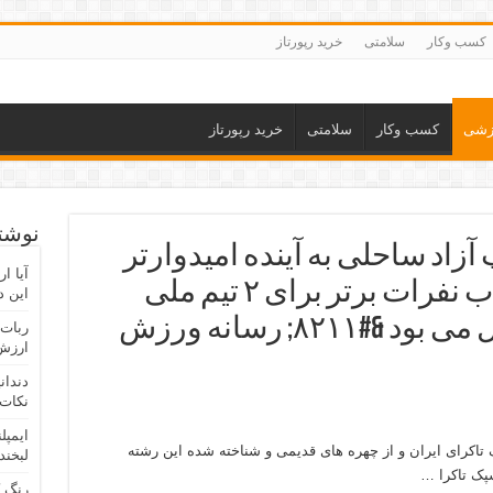
کسب وکار
سلامتی
خرید رپورتاز
زشی
کسب وکار
سلامتی
خرید رپورتاز
نوشته
آزاد ساحلی به آینده امیدوارتر
آیا ا
شدیم/ دستاورد ما انتخاب نفرات برتر برای ۲ تیم ملی
این د
بزرگسالان و زیر ۲۱ سال می بود &#۸۲۱۱; رسانه ورزش
ربات 
ارزش 
دندان
نکات 
ایمپل
اکرای ایران و از چهره های قدیمی و شناخته شده این رشته
لبخند
پک تاکرا …
رنگ 