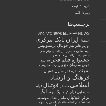
خرید بک لینک
رپورتاژ آگهی
برچسب‌ها
fifa
FIFA NEWS
AFC
AFC NEWS
ایران
بانک مرکزی
استقلال
تیم فوتبال پرسپولیس
تئاتر
بورس
تیم ملی
جشنواره بین المللی فیلم فجر
جشنواره بین‌المللی فیلم فجر
جشنواره فیلم فجر
حج تمتع
سازمان حج و زیارت
خودرو
سلبریتی ها
سینما
فدراسیون فوتبال
غزه
فرهنگ و ارشاد
اسلامی
فوتبال
فیلم
فلسطین
لیگ
لیگ برتر
سینمایی
قرآن کریم
برتر فوتبال
ماه رمضان
موسیقی
نمایشگاه بین‌المللی کتاب تهران
وزارت جهاد