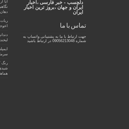
آیا ا
دلچسب - خبر فارسی ،اخبار
نگاهی
ایران و جهان ،بروز ترین اخبار
ایران
دهان،
ربات 
تماس با ما
اعوجا
دندان
جهت ارتباط با ما به پشتیبانی واتساپ به
لبخند 
شماره 09056213048 در ارتباط باشید
ایمپل
سرمای
رنگ ک
شیدی 
هماهن