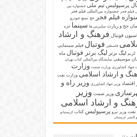
بال پرسپولیس
تیم ملی
جشنواره بین
جشنواره بین‌المللی فیلم فجر
ی فیلم فجر
واره فیلم فجر
حج تمتع
خودرو
سینما
ان حج و زیارت
غزه
سلبریتی ها
فرهنگ و ارشاد
سیون فوتبال
لامی
فوتبال
فیلم سینمایی
فلسطین
لیگ برتر فوتبال
لیگ برتر
ماه
کریم
ان
موسیقی
نمایشگاه بین‌المللی کتاب تهران
وزارت
 جهاد کشاورزی
وزارت صمت
نگ و ارشاد اسلامی
وزارت نفت
وزیر راه و
 اقتصاد
وزیر جهاد کشاورزی
وزیر
رسازی
وزیر صمت
هنگ و ارشاد اسلامی
پرسپولیس
 نفت
کتاب
وزیر نیرو
کریستیانو
و النصر عربستان