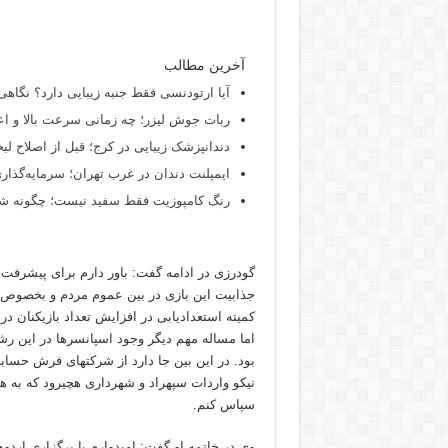
آخرین مطالب
آیا ارتودنسی فقط جنبه زیبایی دارد؟ نگاهی
ربات جوش لیزر؛ چه زمانی سرعت بالا و اع
دندانپزشک زیبایی در کرج؛ قبل از اصلاح لبخن
ایمپلنت دندان در غرب تهران؛ سرمایه‌گذاری
رنگ کامپوزیت فقط سفید نیست؛ چگونه شید
گودرزی در ادامه گفت: باور دارم برای پیشرفت
جذابیت این بازی در بین عموم مردم و بخصوص 
کمیته استعدادیابی در افزایش تعداد بازیکنان 
اما مساله مهم دیگر وجود اسپانسرها در این ر
بود. در این بین جا دارد از شرکتهای فرش حس
نیکو واردات سپهراد و شهرداری هچیرود که به ه
سپاس کنم.
وی در خاتمه او گفت: امیدوارم با برگزاری اردو