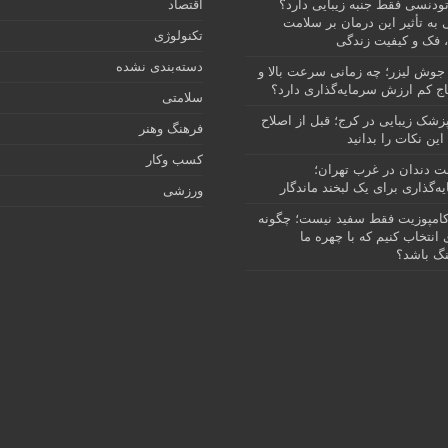
رتودنسی فقط جنبه زیبایی دارد؟
اقتصاد
 به تأثیر این درمان بر سلامت
تکنولوژی
 فک و کیفیت زندگی
دسته‌بندی نشده
جوش لیزر؛ چه زمانی سرعت بالا و
ج کم ارزش سرمایه‌گذاری دارد؟
سلامتی
پزشک زیبایی در کرج؛ قبل از اصلاح
فرهنگ وهنر
این نکات را بدانید
کسب وکار
نت دندان در غرب تهران؛
ه‌گذاری برای یک لبخند ماندگار
ورزشی
امپوزیت فقط سفید نیست؛ چگونه
انتخاب کنیم که با چهره ما
گ باشد؟