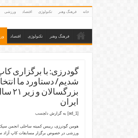
خانه
فرهنگ وهنر
تکنولوژی
اقتصاد
ورزشی
فرهنگ وهنر
تکنولوژی
اقتصاد
ور
گودرزی: با برگزاری کاپ 
ایران
[ad_1] به گزارش
دلچسب
هومن گودرزی، رییس کمیته ساحلی انجمن سپک ت
ورزشی
در خصوص برگزار مسابقات کاپ آزاد س