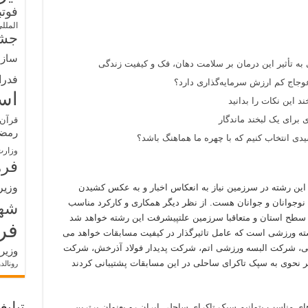
فوت
الملل
جشن
سازم
 به تأثیر این درمان بر سلامت دهان، فک و کیفیت زندگی
فدرا
وجاج کم ارزش سرمایه‌گذاری دارد؟
اس
د این نکات را بدانید
 برای یک لبخند ماندگار
قرآن 
رمض
ی انتخاب کنیم که با چهره ما هماهنگ باشد؟
وزارت
فره
وزیر
 این رشته در سرزمین نیاز به انعکاس اخبار و به عکس کشیدن
نوجوانان و جوانان هست. از نظر دیگر همکاری و کارکرد مناسب
شه
در سطح استان و متعاقبا سرزمین علتپیشرفت این رشته خواهد شد
فر
شته ورزشی است که عامل تاثیرگذار در کیفیت مسابقات خواهد می
ابی، شرکت البسه ورزشی اتم، شرکت پدیدار فولاد آذرخش، شرکت
وزیر
ر نحوی به سپک تاکرای ساحلی در این مسابقات پشتیبانی کردند
رونالد
های مناسب بتوانیم سپک تاکرای ساحلی ایران رو بعنوان برترین