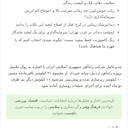
سلامت دهان، فک و کیفیت زندگی
ربات جوش لیزر؛ چه زمانی سرعت بالا و اعوجاج کم ارزش
سرمایه‌گذاری دارد؟
دندانپزشک زیبایی در کرج؛ قبل از اصلاح لبخند این نکات را بدانید
ایمپلنت دندان در غرب تهران؛ سرمایه‌گذاری برای یک لبخند ماندگار
رنگ کامپوزیت فقط سفید نیست؛ چگونه شیدی انتخاب کنیم که با
چهره ما هماهنگ باشد؟
مدیرعامل شرکت راه‌آهن جمهوری اسلامی ایران با اشاره به روال تکمیل
پروژه راه‌آهن اردبیل–میانه خبرداد: از مجموع ۲۱ کیلومتر باقی‌مانده مسیر،
۱۰ کیلومتر زیرسازی شده و پیش‌بینی می‌شود ۱۱ کیلومتر دیگر نیز ظرف
دو ماه آینده برای اجرای عملیات روسازی آماده شود.
تازه‌ترین اخبار و تحلیل‌ها درباره انتخابات، سیاست،
اقتصاد
،
ورزشی
،
حوادث،
فرهنگ وهنر
و گردشگری و
سلامتی
را در وب سایت خبری
دلچسب
بخوانید.
به گزارش