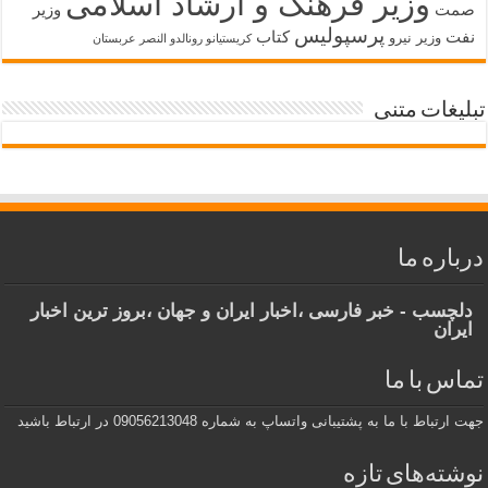
وزیر فرهنگ و ارشاد اسلامی
صمت
وزیر
پرسپولیس
نفت
کتاب
وزیر نیرو
کریستیانو رونالدو النصر عربستان
تبلیغات متنی
درباره ما
دلچسب - خبر فارسی ،اخبار ایران و جهان ،بروز ترین اخبار
ایران
تماس با ما
جهت ارتباط با ما به پشتیبانی واتساپ به شماره 09056213048 در ارتباط باشید
نوشته‌های تازه