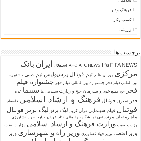
سلامتی
فرهنگ وهنر
کسب وکار
ورزشی
برچسب‌ها
ایران
بانک
fifa
FIFA NEWS
AFC
AFC NEWS
استقلال
مرکزی
تیم فوتبال پرسپولیس
تیم ملی
تئاتر
بورس
جشنواره
جشنواره فیلم
جشنواره بین‌المللی فیلم فجر
بین المللی فیلم فجر
سینما
فجر
سازمان حج و زیارت
حج تمتع
خودرو
غزه
سلبریتی ها
فرهنگ و ارشاد اسلامی
فدراسیون فوتبال
فلسطین
فوتبال
لیگ برتر فوتبال
لیگ برتر
فیلم سینمایی
قرآن کریم
ماه رمضان
موسیقی
نمایشگاه بین‌المللی کتاب تهران
وزارت جهاد کشاورزی
وزارت فرهنگ و ارشاد اسلامی
وزارت نفت
وزارت صمت
وزیر راه و شهرسازی
وزیر اقتصاد
وزیر
وزیر جهاد کشاورزی