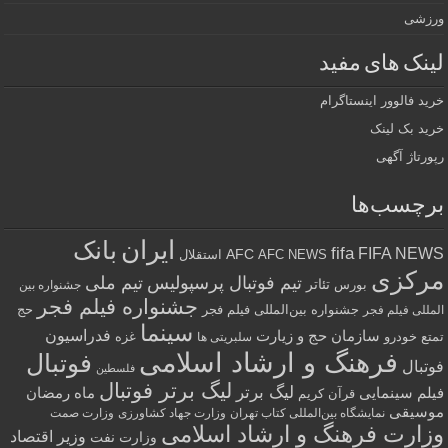
ورزشی
لینک های مفید
خرید فالوور اینستاگرام
خرید بک لینک
رپورتاژ آگهی
برچسب‌ها
ایران
بانک
fifa
FIFA NEWS
AFC
AFC NEWS
استقلال
مرکزی
تیم فوتبال پرسپولیس
تیم ملی
تئاتر
بورس
جشنواره بین
جشنواره فیلم فجر
جشنواره بین‌المللی فیلم فجر
حج
المللی فیلم فجر
سینما
فدراسیون
سازمان حج و زیارت
تمتع
خودرو
غزه
سلبریتی ها
فرهنگ و ارشاد اسلامی
فوتبال
فوتبال
فلسطین
لیگ برتر فوتبال
لیگ برتر
فیلم سینمایی
ماه رمضان
قرآن کریم
موسیقی
نمایشگاه بین‌المللی کتاب تهران
وزارت جهاد کشاورزی
وزارت صمت
وزارت فرهنگ و ارشاد اسلامی
وزیر اقتصاد
وزارت نفت