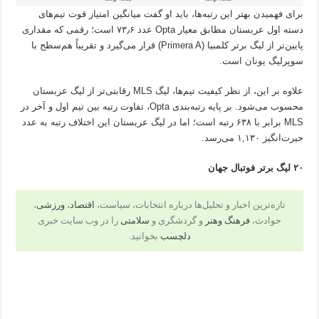
برای فهمیدن بهتر این رتبه‌ها، باید او گفت میانگین امتیاز قوت تیم‌های
دسته اول عربستان مطابق معیار Opta عدد ۷۳٫۶ است؛ رقمی که مقداری
پایین‌تر از لیگ برتر کلمبیا (Primera A) قرار می‌گیرد و تقریباً هم‌سطح با
سوپرلیگ یونان است.
علاوه بر این، از نظر کیفیت تیم‌ها، لیگ MLS رقابتی‌تر از لیگ عربستان
محسوب می‌شود. بر پایه رتبه‌بندی Opta، تفاوت رتبه بین تیم‌ اول و آخر در
MLS برابر با ۶۳۸ رتبه است؛ اما در لیگ عربستان این اختلاف رتبه به عدد
حیرت‌انگیز ۱,۱۳۰ می‌رسد.
۲۰ لیگ برتر فوتبال جهان
تازه‌ترین اخبار و تحلیل‌ها درباره انتخابات، سیاست،
اقتصاد
،
ورزشی
،
ا
حوادث،
فرهنگ وهنر
و گردشگری و
سلامتی
را در وب سایت خبری
ر
م
ل
دلچسب
بخوانید.
ت
ت
ی
ب
ی
گ
ا
ه
ز
ل