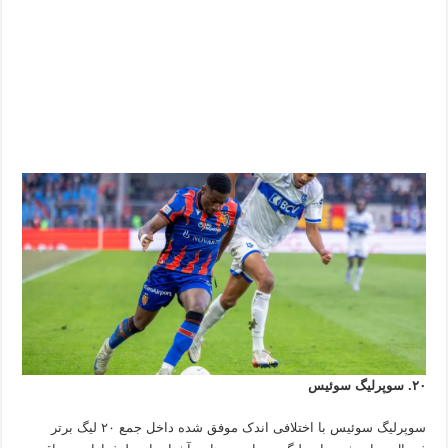
ی
۲
۵
٫
۰
گ
۹
س
و
ئ
ی
س
۲۰. سوپرلیگ سوئیس
سوپرلیگ سوئیس با اختلافی اندک موفق شده داخل جمع ۲۰ لیگ برتر