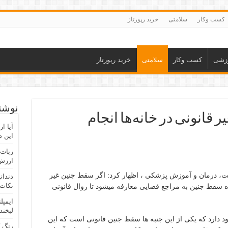
کسب وکار
سلامتی
خرید رپورتاز
زشی
کسب وکار
سلامتی
خرید رپورتاز
نوشته
ر قانونی در خانه‌ها انجام
آیا ا
این د
ربات 
ارزش 
، درمان و آموزش پزشکی ، اظهار کرد: اگر سقط جنین غیر
دندان
نکات 
ه سقط جنین به مراجع قضایی معارفه میشود تا روال قانونی
ایمپل
لبخند
دارد که یکی از این جنبه ها سقط جنین قانونی است که این
رنگ 