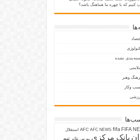
ب کنیم که با چهره ما هماهنگ باشد؟
ها
تصاد
نولوژی
ته‌بندی نشده
لامتی
هنگ وهنر
سب وکار
رزشی
ب‌ها
fifa
FIFA N
AFC
AFC NEWS
استقلال
ان
بانک مرکزی
تیم
تئاتر
بورس