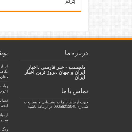
[ad_2]
درباره ما
نوش
آیا ا
دلچسب - خبر فارسی ،اخبار
نگاهی
ایران و جهان ،بروز ترین اخبار
ایران
دهان،
ربات 
تماس با ما
اعوجا
دندان
جهت ارتباط با ما به پشتیبانی واتساپ به
لبخند 
شماره 09056213048 در ارتباط باشید
ایمپل
سرمای
رنگ ک