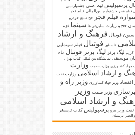
بال پرسپولیس
تیم ملی
جشنواره بین
جشنواره بین‌المللی فیلم فجر
ی فیلم فجر
واره فیلم فجر
حج تمتع
خودرو
سینما
ان حج و زیارت
غزه
سلبریتی ها
فرهنگ و ارشاد
سیون فوتبال
لامی
فوتبال
فیلم سینمایی
فلسطین
لیگ برتر فوتبال
لیگ برتر
ماه
کریم
ان
موسیقی
نمایشگاه بین‌المللی کتاب تهران
وزارت
 جهاد کشاورزی
وزارت صمت
نگ و ارشاد اسلامی
وزارت نفت
وزیر راه و
 اقتصاد
وزیر جهاد کشاورزی
وزیر
رسازی
وزیر صمت
هنگ و ارشاد اسلامی
پرسپولیس
 نفت
کتاب
وزیر نیرو
کریستیانو
و النصر عربستان