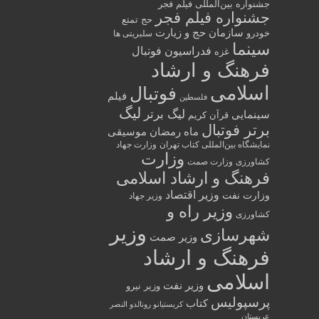
جشنواره بین‌المللی فیلم فجر
جشنواره فیلم فجر
حج تمتع
سازمان حج و زیارت
خودرو
سلبریتی ها
سینما
فدراسیون فوتبال
غزه
فرهنگ و ارشاد
اسلامی
فوتبال
فیلم
فلسطین
لیگ
لیگ برتر
سینمایی
قرآن کریم
برتر فوتبال
ماه رمضان
موسیقی
نمایشگاه بین‌المللی کتاب تهران
وزارت جهاد
وزارت
کشاورزی
وزارت صمت
فرهنگ و ارشاد اسلامی
وزیر اقتصاد
وزارت نفت
وزیر جهاد
وزیر راه و
کشاورزی
وزیر
شهرسازی
وزیر صمت
فرهنگ و ارشاد
اسلامی
وزیر نفت
وزیر نیرو
پرسپولیس
کتاب
کریستیانو رونالدو النصر
عربستان