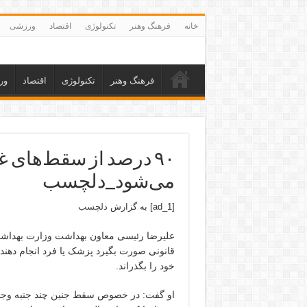
خانه
فرهنگ وهنر
تکنولوژی
اقتصاد
ورزشی
فرهنگ وهنر
تکنولوژی
اقتصاد
ور
۹۰ درصد از سقط‌های غی
می‌شود_دلچسب
[ad_1] به گزارش
دلچسب
علیرضا رئیسی معاون بهداشت وزارت بهداشت
قانونی صورت بگیرد پزشک یا فرد انجام دهند
خود را بگذراند.
او گفت: در خصوص سقط جنین چند جنبه وجود 