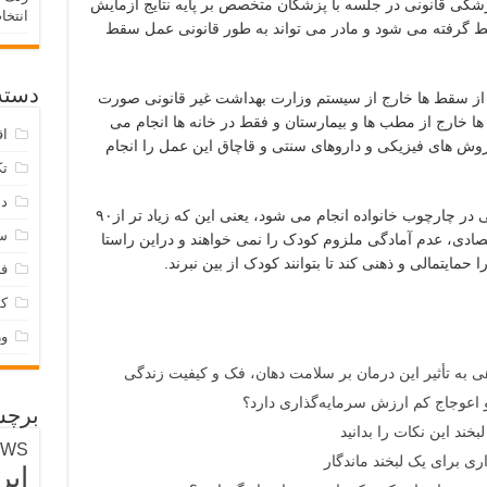
هزار مورد است؛ پزشکی قانونی در جلسه با پزشکان متخصص بر پایه نتایج آزمایش
انتخا
ط گرفته می شود و مادر می تواند به طور قانونی عمل سقط
دسته‌
ز سقط ها خارج از سیستم وزارت بهداشت غیر قانونی صورت
 درصد از این سقط ها خارج از مطب ها و بیمارستان و فقط در خانه ها انجام می
اق
روش های فیزیکی و داروهای سنتی و قاچاق این عمل را انجام
تک
دس
رییسی تصریح کرد: اکثر سقط های غیر قانونی در چارچوب خانواده انجام می شود، یعنی این که زیاد تر از۹۰
س
تصادی، عدم آمادگی ملزوم کودک را نمی خواهند و دراین راستا
مایتمالی و ذهنی کند تا بتوانند کودک از بین نبرند‌.
فر
ک
و
هی به تأثیر این درمان بر سلامت دهان، فک و کیفیت زندگی
 اعوجاج کم ارزش سرمایه‌گذاری دارد؟
برچس
بخند این نکات را بدانید
EWS
ری برای یک لبخند ماندگار
ایر