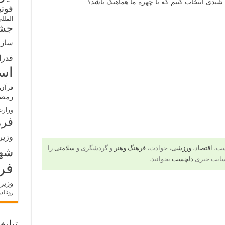
دی انتخاب کنیم که با چهره ما هماهنگ باشد؟
فوت
الملل
جشن
سازم
فدرا
اس
قرآن 
رمض
وزارت
فره
وزیر
است،
اقتصاد
،
ورزشی
، حوادث،
فرهنگ وهنر
و گردشگری و
سلامتی
را
شه
سایت خبری
دلچسب
بخوانید.
فر
وزیر
رونالد