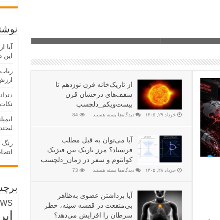
نوشته
آیا ا
این د
ربات 
ارزش 
از تاریک‌خانه قرن نوزدهم تا
سقف‌های درخشان قرن
دندان
بیست‌ویکم_دلچسب
نکات 
خرداد ۲۹, ۱۴۰۵
دیدگاه‌ها
بسته هستند
84
ایمپل
لبخند
آیا می‌توان به قبل مطلب
رنگ 
فرستاد؟ مرز باریک بین فیزیک
انتخا
کوانتوم و سفر در زمان_دلچسب
خرداد ۲۸, ۱۴۰۵
دیدگاه‌ها
بسته هستند
73
برچس
آیا برداشتن عضوی به‌ظاهر
EWS
بی‌منفعت در قفسه سینه، خطر
ایر
سرطان را افزایش می‌دهد؟