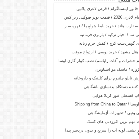
ات متنی
فالور اینستاگرام
/
قرص لاغری پلاتین
 لاتاری 2026
/
قیمت تونر فتوکپی زیراکس
سفارت هلند
/
خرید بلیط هواپیما
/
قهوه ساز
 نما
/
اخبار ترکیه
/
باربری فرمانیه
ری گوهردشت کرج
/
کفش چرم زنانه
 هتل مشهد
/
خرید یوسی
/
ازدواج موقت
 حشرات و آفات رایاسم
/
نصب کولر گازی اوسا
ژوژه
/
ماسک مو استاویژن
 تابلو چلنیوم برای کلینیک و داروخانه
 کننده دستگاه بدنسازی باشگاهی
اپ قسطی
/
تور کربلا هوایی
اوستا
/
Shipping from China to Qatar
ی ونپی
/
تجهیزات آزمایشگاهی
 مهم ترین افزودنی‌ های کشک
نشتی لوله آب را سریع و بدون دردسر پیدا