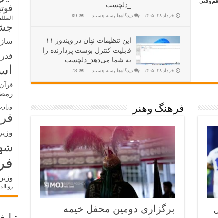
هم‌وقتی
_دلچسب
فوت
خرداد ۲۸, ۱۴۰۵
دیدگاه‌ها
بسته هستند
89
الملل
جشن
این تنظیمات نهان در ویندوز ۱۱
سازم
قابلیت کنترل بوست پردازنده را
فدرا
به شما می‌دهد_دلچسب
اس
خرداد ۲۸, ۱۴۰۵
دیدگاه‌ها
بسته هستند
78
قرآن 
رمض
وزارت
فرهنگ وهنر
فره
وزیر
شه
فر
وزیر
رونالد
ل
برگزاری دومین محفل خیمه