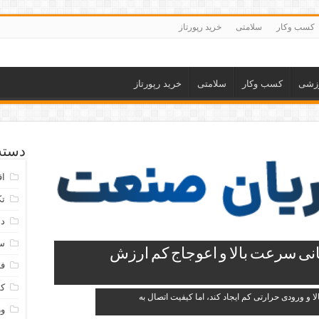
کسب وکار
سلامتی
خرید رپورتاز
زشی
کسب وکار
سلامتی
خرید رپورتاز
دسته‌
اق
تک
دس
س
نی سرعت بالا و اعوجاج کم ارزش
فر
ک
 و ورودی حرارتی کم ایجاد کند، اما کیفیت اتصال به
و