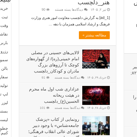
تبلیغ
ش
هنر_دلچسب
خرید 
تیر ۲, ۱۴۰۵
دیدگاه‌ها
بسته هستند
90
ثبت نام
[ad_1] به گزارش دلچسب معاونت امور هنری وزارت
فرهنگ و ارشاد اسلامی همزمان با دهه …
وقت 
نقاشی
مطالعه بیشتر »
بارب
رزرو
لالایی‌های حسینی در مصلی
امام خمینی(ره)/ از گهواره‌های
سموم
کوچک تا آرزوهای بزرگ
یر
بالن 
مادران و کودکان_دلچسب
انتخابی المپیک ۲۰۲۸ &#۸۲۱۱;
سفارش
خرداد ۲۹, ۱۴۰۵
دیدگاه‌ها
بسته هستند
91
تولید
عزاداری شب اول ماه محرم
لپ ت
در هیئت ریحانه
ا
الحسین(ع)_دلچسب
لیزر 
خرداد ۲۸, ۱۴۰۵
دیدگاه‌ها
بسته هستند
101
بستن
رونمایی از کتاب «پزشک
لیست
جامعه‌شناس» با وجود دبیر
چطور 
شورای عالی انقلاب فرهنگی؛
کنیم؟