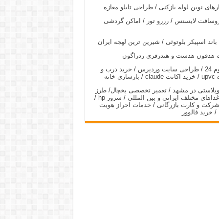
رهای نوین لوله بازکنی
/
طراحی تابلو مغازه
روسافت لایسنس
/
رزرو تور
/
اماکن گردشی
باند اسپیکر بلوتوثی
/
شیرین ترین لهجه ایران
 هدفون هدست و هندزفری ردراگون
 24
/
طراحی سایت وردپرس
/
خرید درب و
up
/
خرید اکانت claude
/
بازسازی خانه
وپلاستی در مشهد
/
تعمیر تخصصی یخچال
/
طرز
غذاهای مختلف ایرانی و بین المللی
/
سرور hp
/
شرکت و کارت بازرگانی
/
خدمات احراز هویت
/
خرید فالوور