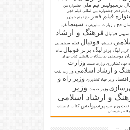
بال پرسپولیس
تیم ملی
جشنواره بین
جشنواره بین‌المللی فیلم فجر
ی فیلم فجر
واره فیلم فجر
حج تمتع
خودرو
سینما
ان حج و زیارت
غزه
سلبریتی ها
فرهنگ و ارشاد
سیون فوتبال
لامی
فوتبال
فیلم سینمایی
فلسطین
لیگ برتر فوتبال
لیگ برتر
ماه
کریم
ان
موسیقی
نمایشگاه بین‌المللی کتاب تهران
وزارت
 جهاد کشاورزی
وزارت صمت
نگ و ارشاد اسلامی
وزارت نفت
وزیر راه و
 اقتصاد
وزیر جهاد کشاورزی
وزیر
رسازی
وزیر صمت
هنگ و ارشاد اسلامی
پرسپولیس
 نفت
کتاب
وزیر نیرو
کریستیانو
و النصر عربستان