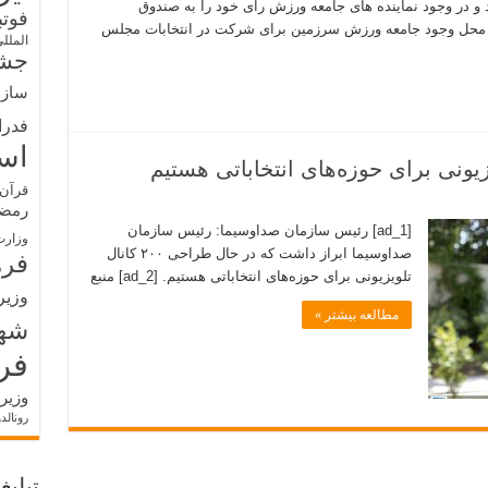
و در وجود نماینده های جامعه ورزش رای خود را به صندوق
فوت
، محل وجود جامعه ورزش سرزمین برای شرکت در انتخابات مجلس
الملل
جشن
سازم
فدرا
اس
قرآن 
رمض
[ad_1] رئیس سازمان صداوسیما: رئیس سازمان
وزارت
صداوسیما ابراز داشت که در حال طراحی ۲۰۰ کانال
فره
تلویزیونی برای حوزه‌های انتخاباتی هستیم. [ad_2] منبع
وزیر
مطالعه بیشتر »
شه
فر
وزیر
رونالد