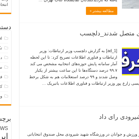
انتخا
مطالعه بیشتر »
دسته‌
اق
تک
[ad_1] به گزارش دلچسب وزیر ارتباطات: وزیر
ارتباطات و فناوری اطلاعات تصریح کرد: تا این لحظه
دس
آمار سامانه پایش حوزه‌های انتخابیه مشخص می کند
س
۹۹.۷ درصد دستگاه‌ها تا این ساعت بیشتر از یکبار
وصل شدند و ۹۹ درصد استعلامات هم به شکل برخط
فر
ی زارع پور وزیر ارتباطات و فناوری اطلاعات باتبریک …
ک
و
رودی رای داد
برچس
EWS
یر ورزش و جوانان در ورزشگاه شهید شیرودی محل صندوق انتخاباتی
ایر