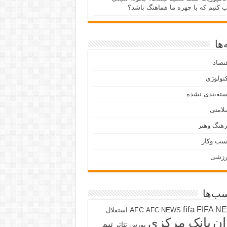
ب کنیم که با چهره ما هماهنگ باشد؟
ها
تصاد
نولوژی
ته‌بندی نشده
لامتی
هنگ وهنر
سب وکار
رزشی
ب‌ها
fifa
FIFA N
AFC
AFC NEWS
استقلال
ان
بانک مرکزی
تیم
تئاتر
بورس