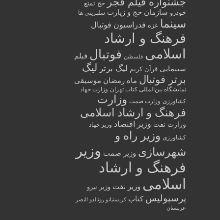
جشنواره فیلم فجر
حج تمتع
سازمان حج و زیارت
خودرو
سلبریتی ها
سینما
فدراسیون فوتبال
غزه
فرهنگ و ارشاد
اسلامی
فوتبال
فیلم
فلسطین
لیگ
لیگ برتر
سینمایی
قرآن کریم
برتر فوتبال
ماه رمضان
موسیقی
نمایشگاه بین‌المللی کتاب تهران
وزارت جهاد
وزارت
کشاورزی
وزارت صمت
فرهنگ و ارشاد اسلامی
وزیر اقتصاد
وزارت نفت
وزیر جهاد
وزیر راه و
کشاورزی
وزیر
شهرسازی
وزیر صمت
فرهنگ و ارشاد
اسلامی
وزیر نفت
وزیر نیرو
پرسپولیس
کتاب
کریستیانو رونالدو النصر
عربستان