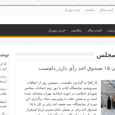
کسب وکار
سلامتی
خرید رپورتاز
زشی
کسب وکار
سلامتی
خرید رپورتاز
 مجلس
نوشته
آیا ا
لچسب
این د
ربات 
ارزش 
[ad_1] به گزارش دلچسب ، سومین روز از اتفاقات
سی‌وپنجم نمایشگاه کتاب با دور دوم انتخابات مجلس
دندان
شورای اسلامی در حوزه انتخابیه تهران مصادف شده
نکات 
است و به همین علت با پیش‌بینی ستاد برگزاری این
ایمپل
دوره از نمایشگاه، سه شعبه اخذ رای در کل با ۱۵
لبخند
صندوق اخذ رای در مصلی امام خمینی (ره) استقرار
رنگ 
یافته که بازدیدکنندگان نمایشگاه کتاب تهران …