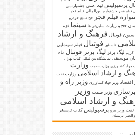
بال پرسپولیس
تیم ملی
جشنواره بین
جشنواره بین‌المللی فیلم فجر
ی فیلم فجر
واره فیلم فجر
حج تمتع
خودرو
سینما
ان حج و زیارت
غزه
سلبریتی ها
فرهنگ و ارشاد
سیون فوتبال
لامی
فوتبال
فیلم سینمایی
فلسطین
لیگ برتر فوتبال
لیگ برتر
ماه
کریم
ان
موسیقی
نمایشگاه بین‌المللی کتاب تهران
وزارت
 جهاد کشاورزی
وزارت صمت
نگ و ارشاد اسلامی
وزارت نفت
وزیر راه و
 اقتصاد
وزیر جهاد کشاورزی
وزیر
رسازی
وزیر صمت
هنگ و ارشاد اسلامی
پرسپولیس
 نفت
کتاب
وزیر نیرو
کریستیانو
و النصر عربستان