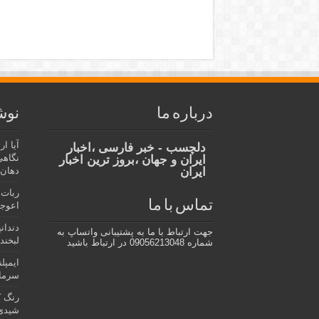
درباره ما
نوش
آیا ا
دلچسب - خبر فارسی ،اخبار
نگاهی
ایران و جهان ،بروز ترین اخبار
ایران
دهان،
ربات 
تماس با ما
اعوجا
دندان
جهت ارتباط با ما به پشتیبانی واتساپ به
لبخند 
شماره 09056213048 در ارتباط باشید
ایمپل
سرمای
رنگ ک
شیدی 