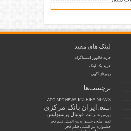
ات متنی
لینک های مفید
خرید فالوور اینستاگرام
خرید بک لینک
رپورتاژ آگهی
برچسب‌ها
fifa
FIFA NEWS
AFC
AFC NEWS
ایران
بانک مرکزی
استقلال
تیم فوتبال پرسپولیس
تئاتر
بورس
تیم ملی
جشنواره بین المللی فیلم فجر
جشنواره بین‌المللی فیلم فجر