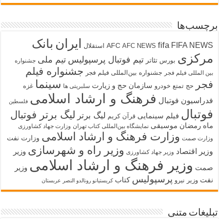
برچسب‌ها
ایران
بانک
fifa
FIFA NEWS
AFC
AFC NEWS
استقلال
مرکزی
تیم فوتبال پرسپولیس
تیم ملی
تئاتر
بورس
جشنواره
جشنواره فیلم
جشنواره بین‌المللی فیلم فجر
بین المللی فیلم فجر
سینما
فجر
سازمان حج و زیارت
حج تمتع
خودرو
غزه
سلبریتی ها
فرهنگ و ارشاد اسلامی
فدراسیون فوتبال
فلسطین
فوتبال
لیگ برتر فوتبال
لیگ برتر
فیلم سینمایی
قرآن کریم
ماه رمضان
موسیقی
نمایشگاه بین‌المللی کتاب تهران
وزارت جهاد کشاورزی
وزارت فرهنگ و ارشاد اسلامی
وزارت نفت
وزارت صمت
وزیر راه و شهرسازی
وزیر اقتصاد
وزیر
وزیر جهاد کشاورزی
وزیر فرهنگ و ارشاد اسلامی
صمت
وزیر
پرسپولیس
نفت
کتاب
وزیر نیرو
کریستیانو رونالدو النصر عربستان
تبلیغات متنی