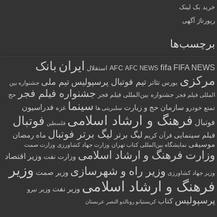
خرید بک لینک
رپورتاژ آگهی
برچسب‌ها
ایران
بانک
fifa
FIFA NEWS
AFC
AFC NEWS
استقلال
مرکزی
تیم فوتبال پرسپولیس
تیم ملی
تئاتر
بورس
جشنواره بین
جشنواره فیلم فجر
جشنواره بین‌المللی فیلم فجر
حج
المللی فیلم فجر
سینما
فدراسیون
سازمان حج و زیارت
تمتع
خودرو
غزه
سلبریتی ها
فرهنگ و ارشاد اسلامی
فوتبال
فوتبال
فلسطین
لیگ برتر فوتبال
لیگ برتر
فیلم سینمایی
ماه رمضان
قرآن کریم
موسیقی
نمایشگاه بین‌المللی کتاب تهران
وزارت جهاد کشاورزی
وزارت صمت
وزارت فرهنگ و ارشاد اسلامی
وزیر اقتصاد
وزارت نفت
وزیر
وزیر راه و شهرسازی
وزیر صمت
وزیر جهاد کشاورزی
فرهنگ و ارشاد اسلامی
وزیر نفت
وزیر نیرو
پرسپولیس
کتاب
کریستیانو رونالدو النصر عربستان