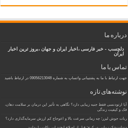
درباره ما
دلچسب - خبر فارسی ،اخبار ایران و جهان ،بروز ترین اخبار
ایران
تماس با ما
جهت ارتباط با ما به پشتیبانی واتساپ به شماره 09056213048 در ارتباط باشید
نوشته‌های تازه
آیا ارتودنسی فقط جنبه زیبایی دارد؟ نگاهی به تأثیر این درمان بر سلامت دهان،
فک و کیفیت زندگی
ربات جوش لیزر؛ چه زمانی سرعت بالا و اعوجاج کم ارزش سرمایه‌گذاری دارد؟
دندانپزشک زیبایی در کرج؛ قبل از اصلاح لبخند این نکات را بدانید