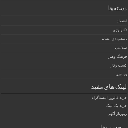
ته‌ها
صاد
ولوژی
ه‌بندی نشده
امتی
هنگ وهنر
ب وکار
زشی
نک های مفید
د فالوور اینستاگرام
د بک لینک
رتاژ آگهی
چسب‌ها