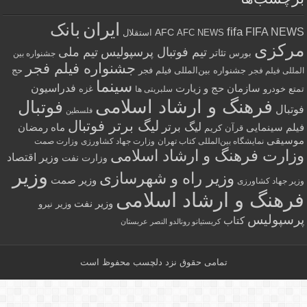
ایران
بانک
fifa
FIFA NE
AFC
AFC NEWS
استقلال
رکزی
تیم فوتبال پرسپولیس
تیم ملی
تئاتر
بورس
جشنواره بین
جشنواره فیلم فجر
جشنواره بین‌المللی فیلم فجر
حج
للی فیلم فجر
سینما
فدراسیون
سازمان حج و زیارت
ع
خودرو
غزه
سلبریتی ها
فرهنگ و ارشاد اسلامی
فوتبال
تبال
فلسطین
لیگ برتر فوتبال
لیگ برتر
لم سینمایی
ماه رمضان
قرآن کریم
سیقی
نمایشگاه بین‌المللی کتاب تهران
وزارت جهاد کشاورزی
وزارت صمت
ارت فرهنگ و ارشاد اسلامی
وزیر اقتصاد
وزارت نفت
وزیر
وزیر راه و شهرسازی
وزیر صمت
ر جهاد کشاورزی
رهنگ و ارشاد اسلامی
وزیر نفت
وزیر نیرو
سپولیس
کتاب
کریستیانو رونالدو النصر عربستان
تمامی حقوق نزد
دلچسب
محفوظ است