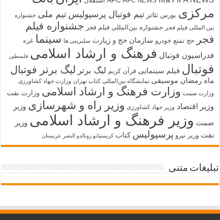
AFC
AFC NEWS
استقلال
رکزی
تیم فوتبال پرسپولیس
تیم ملی
تئاتر
بورس
جشنواره
جشنواره فیلم
جشنواره بین‌المللی فیلم فجر
ین المللی فیلم فجر
سینما
جر
سازمان حج و زیارت
حج تمتع
خودرو
غزه
سلبریتی ها
فرهنگ و ارشاد اسلامی
دراسیون فوتبال
فلسطین
وتبال
لیگ برتر فوتبال
لیگ برتر
فیلم سینمایی
قرآن کریم
اه رمضان
موسیقی
نمایشگاه بین‌المللی کتاب تهران
وزارت جهاد کشاورزی
وزارت فرهنگ و ارشاد اسلامی
وزارت نفت
زارت صمت
وزیر راه و شهرسازی
زیر اقتصاد
وزیر
وزیر جهاد کشاورزی
وزیر فرهنگ و ارشاد اسلامی
مت
وزیر
پرسپولیس
فت
کتاب
وزیر نیرو
کریستیانو رونالدو النصر عربستان
لیغات متنی