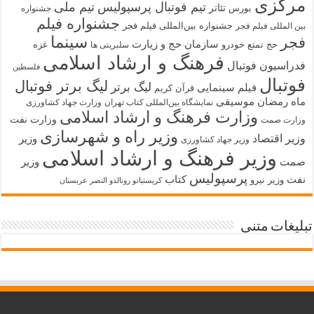
مرکزی
تیم فوتبال پرسپولیس
تیم ملی
تئاتر
بورس
جشنواره
جشنواره فیلم
جشنواره بین‌المللی فیلم فجر
بین المللی فیلم فجر
سینما
فجر
سازمان حج و زیارت
حج تمتع
خودرو
غزه
سلبریتی ها
فرهنگ و ارشاد اسلامی
فدراسیون فوتبال
فلسطین
فوتبال
لیگ برتر فوتبال
لیگ برتر
فیلم سینمایی
قرآن کریم
ماه رمضان
موسیقی
نمایشگاه بین‌المللی کتاب تهران
وزارت جهاد کشاورزی
وزارت فرهنگ و ارشاد اسلامی
وزارت نفت
وزارت صمت
وزیر راه و شهرسازی
وزیر اقتصاد
وزیر
وزیر جهاد کشاورزی
وزیر فرهنگ و ارشاد اسلامی
صمت
وزیر
پرسپولیس
نفت
کتاب
وزیر نیرو
کریستیانو رونالدو النصر عربستان
تبلیغات متنی