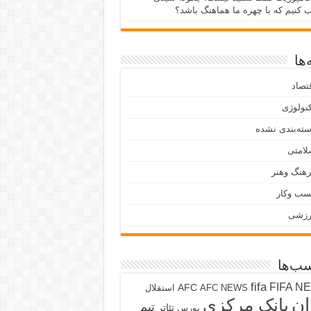
ب کنیم که با چهره ما هماهنگ باشد؟
ها
تصاد
نولوژی
ته‌بندی نشده
لامتی
هنگ وهنر
سب وکار
رزشی
ب‌ها
fifa
FIFA N
AFC
AFC NEWS
استقلال
ان
بانک مرکزی
تیم
تئاتر
بورس