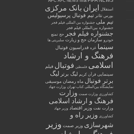
fifa
FIFA NEWS
AFC
AFC NEWS
ایران
بانک مرکزی
استقلال
تیم فوتبال پرسپولیس
تئاتر
بورس
تیم ملی
جشنواره بین المللی فیلم فجر
جشنواره بین‌المللی فیلم فجر
جشنواره فیلم فجر
حج تمتع
سازمان حج و زیارت
خودرو
سلبریتی ها
سینما
فدراسیون فوتبال
غزه
فرهنگ و ارشاد
اسلامی
فوتبال
فیلم
فلسطین
لیگ
لیگ برتر
سینمایی
قرآن کریم
برتر فوتبال
ماه رمضان
موسیقی
نمایشگاه بین‌المللی کتاب تهران
وزارت جهاد
وزارت
کشاورزی
وزارت صمت
فرهنگ و ارشاد اسلامی
وزیر اقتصاد
وزارت نفت
وزیر جهاد
وزیر راه و
کشاورزی
وزیر
شهرسازی
وزیر صمت