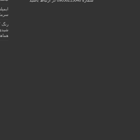
شماره 09056213048 در ارتباط باشید
ایمپل
سرمای
رنگ ک
شیدی 
هماهن