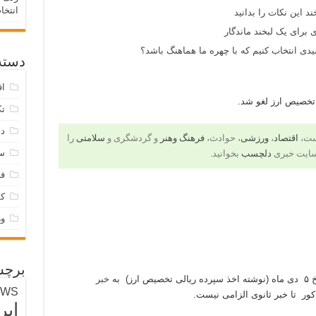
انتخا
د این نکات را بدانید
 برای یک لبخند ماندگار
ی انتخاب کنیم که با چهره ما هماهنگ باشد؟
دسته‌
اق
 تخصیص ارز لغو شد.
تک
دس
است،
اقتصاد
،
ورزشی
، حوادث،
فرهنگ وهنر
و گردشگری و
سلامتی
را
س
سایت خبری
دلچسب
بخوانید.
فر
ک
و
برچس
ز) به
خبر
EWS
ور تا خبر ثانوی الزامی نیست.
ایر