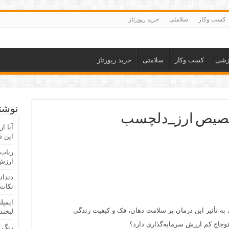
کسب وکار
سلامتی
خرید رپورتاز
زشی
کسب وکار
سلامتی
خرید رپورتاز
نوشته
تخصیص ارز_دلچسب
آیا ا
این د
ربات 
ارزش 
دندان
نکات 
ایمپل
 به تأثیر این درمان بر سلامت دهان، فک و کیفیت زندگی
لبخند
وجاج کم ارزش سرمایه‌گذاری دارد؟
رنگ 