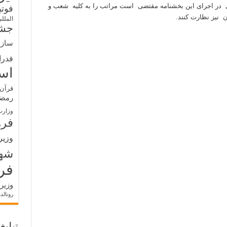
 در اجرای این بخشنامه مقتضی است مراتب را به کلیه شعب و
فوت
 نیز نظارت کنند.
الملل
جشن
سازم
فدرا
اس
قرآن 
رمض
وزارت
فره
وزیر
شه
فر
وزیر
رونالد