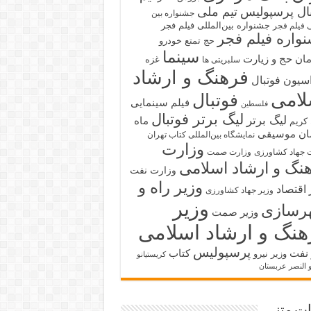
بال پرسپولیس
تیم ملی
جشنواره بین
جشنواره بین‌المللی فیلم فجر
ی فیلم فجر
واره فیلم فجر
حج تمتع
خودرو
سینما
ان حج و زیارت
غزه
سلبریتی ها
فرهنگ و ارشاد
سیون فوتبال
لامی
فوتبال
فیلم سینمایی
فلسطین
لیگ برتر فوتبال
لیگ برتر
ماه
کریم
ان
موسیقی
نمایشگاه بین‌المللی کتاب تهران
وزارت
 جهاد کشاورزی
وزارت صمت
نگ و ارشاد اسلامی
وزارت نفت
وزیر راه و
 اقتصاد
وزیر جهاد کشاورزی
وزیر
رسازی
وزیر صمت
هنگ و ارشاد اسلامی
پرسپولیس
 نفت
کتاب
وزیر نیرو
کریستیانو
و النصر عربستان