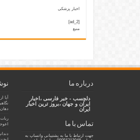
اخبار پزشکی
[ad_2]
منبع
درباره ما
نوش
آیا ا
دلچسب - خبر فارسی ،اخبار
نگاهی
ایران و جهان ،بروز ترین اخبار
ایران
دهان،
ربات 
تماس با ما
اعوجا
دندان
جهت ارتباط با ما به پشتیبانی واتساپ به
لبخند 