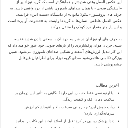
این عکس العمل وقتی شدیدتر و هماهنگ‌تر است که گریه نوزاد پر از
«آشفتگی صوتی» یا همان صداهای ناموزون ناشی از درد واقعی باشد. به
حرف های پروفسور «نیکولا ماتون» از دانشگاه «سنت اتین» فرانسه،
عکس العمل عاطفی انسان‌ها به گریه‌ها وابسته به «خشونت آوایی» است
و این پارامتر مقدار درد کودک را منتقل می‌کند.
به حرف های او نوزادان در شرایط دردناک با سختی دادن شدید قفسه
سینه، جریان هوای پرفشارتری را از تارهای صوتی خود عبور خواهند داد که
این کار تبدیل لرزش‌های آشفته و تشکیل صداهای ناموزون می‌شود. همین
ویژگی تکاملی علتمی‌شود صدای گریه نوزاد برای اطرافیان غیرقابل
چشم‌پوشی باشد.
آخرین مطالب
آیا ارتودنسی فقط جنبه زیبایی دارد؟ نگاهی به تأثیر این درمان بر
سلامت دهان، فک و کیفیت زندگی
ربات جوش لیزر؛ چه زمانی سرعت بالا و اعوجاج کم ارزش
سرمایه‌گذاری دارد؟
دندانپزشک زیبایی در کرج؛ قبل از اصلاح لبخند این نکات را بدانید