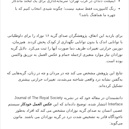
ایمپلنت دندان در غرب تهران؛ سرمایه‌گذاری برای یک لبخند ماندگار
رنگ کامپوزیت فقط سفید نیست؛ چگونه شیدی انتخاب کنیم که با
چهره ما هماهنگ باشد؟
برای بازدید این اتفاق، پژوهشگران صدای گریه ۱۶ نوزاد را برای داوطلبانی
با توانایی اندک یا بدون توانایی نگهداری از کودک پخش کردند. هم‌زمان،
دوربین حرارتی تغییرات ظریف دما صورت آنها را ثبت می‌کرد. دلایل گریه
نوزادان نیاز موارد متغیری ازجمله حمام و عکس العمل به تزریق واکسن
بوده است.
نتایج این پژوهش مشخص می کند چه در مردان و چه در زنان، گریه‌هایی که
به‌گفتن نشانه درد واقعی شناخته می‌شدند، تغییرات حرارتی بیشتری
تشکیل کرده‌اند.
دانشمندان در مقاله‌ خود که در
نشریه Journal of The Royal Society
Interface
انتشار شده، توضیح داده‌اند که این
عکس العمل خودکار
سیستم
عصبی انسان به صدای گریه نوزادان مشخص می کند که افراد به‌طور
ناخودآگاه قادر به تشخیص شدت درد در گریه نوزادان می باشند. ماتون
می‌گوید: