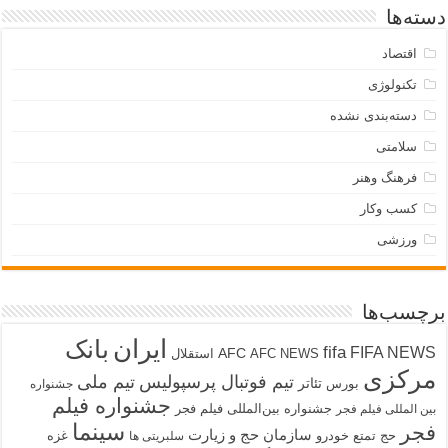
دسته‌ها
اقتصاد
تکنولوژی
دسته‌بندی نشده
سلامتی
فرهنگ وهنر
کسب وکار
ورزشی
برچسب‌ها
ایران
بانک
fifa
FIFA NEWS
AFC
AFC NEWS
استقلال
مرکزی
تیم فوتبال پرسپولیس
تیم ملی
تئاتر
بورس
جشنواره
جشنواره فیلم
جشنواره بین‌المللی فیلم فجر
بین المللی فیلم فجر
سینما
فجر
سازمان حج و زیارت
حج تمتع
خودرو
غزه
سلبریتی ها